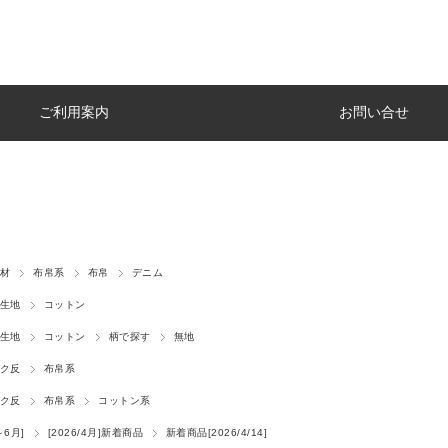
ご利用案内
お問い合せ
材
布帛系
布帛
デニム
生地
コットン
生地
コットン
柄で探す
無地
ク反
布帛系
ク反
布帛系
コットン系
～6月]
[2026/4月]新着商品
新着商品[2026/4/14]