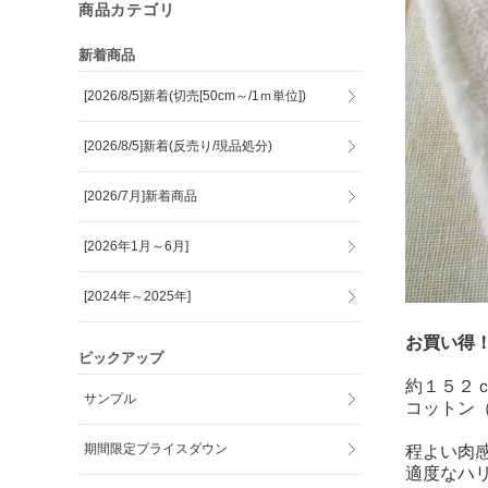
商品カテゴリ
新着商品
[2026/8/5]新着(切売[50cm～/1ｍ単位])
[2026/8/5]新着(反売り/現品処分)
[2026/7月]新着商品
[2026年1月～6月]
[2024年～2025年]
お買い得
ピックアップ
約１５２
サンプル
コットン
期間限定プライスダウン
程よい肉
適度なハ