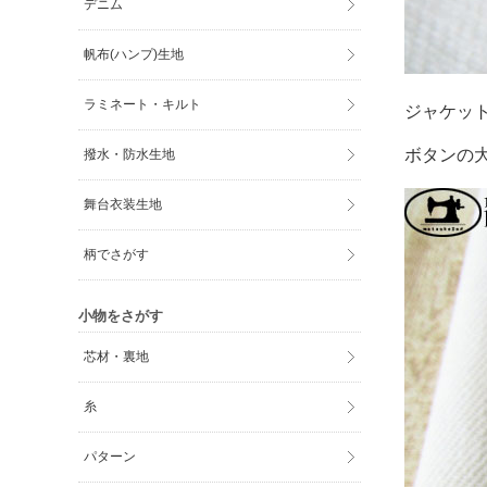
デニム
帆布(ハンプ)生地
ラミネート・キルト
ジャケッ
ボタンの
撥水・防水生地
舞台衣装生地
柄でさがす
小物をさがす
芯材・裏地
糸
パターン