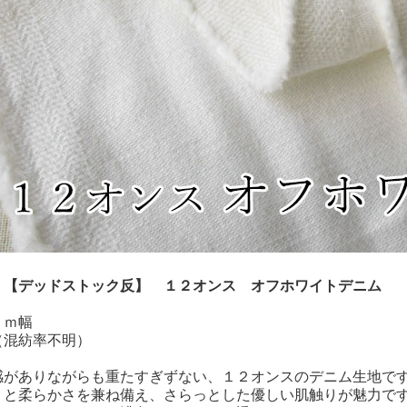
！【デッドストック反】 １２オンス オフホワイトデニム
ｃｍ幅
（混紡率不明）
感がありながらも重たすぎずない、１２オンスのデニム生地で
リと柔らかさを兼ね備え、さらっとした優しい肌触りが魅力で