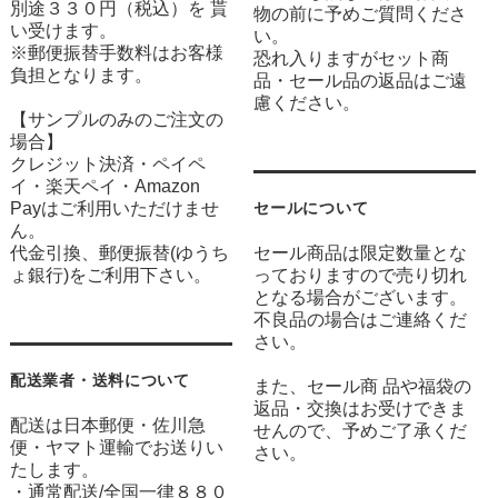
別途３３０円（税込）を 貰
物の前に予めご質問くださ
い受けます。
い。
※郵便振替手数料はお客様
恐れ入りますがセット商
負担となります。
品・セール品の返品はご遠
慮ください。
【サンプルのみのご注文の
場合】
クレジット決済・ペイペ
イ・楽天ペイ・Amazon
Payはご利用いただけませ
セールについて
ん。
代金引換、郵便振替(ゆうち
セール商品は限定数量とな
ょ銀行)をご利用下さい。
っておりますので売り切れ
となる場合がございます。
不良品の場合はご連絡くだ
さい。
配送業者・送料について
また、セール商 品や福袋の
返品・交換はお受けできま
配送は日本郵便・佐川急
せんので、予めご了承くだ
便・ヤマト運輸でお送りい
さい。
たします。
・通常配送/全国一律８８０