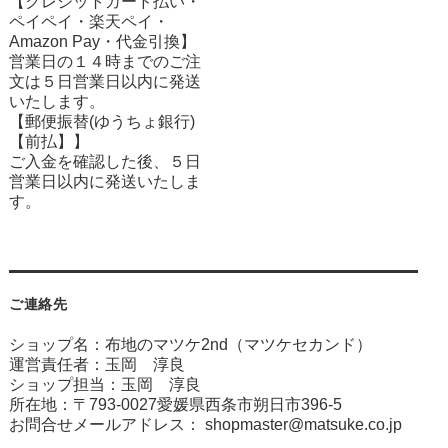
【クレジットカード払い・
ペイペイ・楽天ペイ・
Amazon Pay・
代金引換】
営業日の１４時までのご注
文は５日営業日以内に発送
いたします。
【郵便振替(ゆうちょ銀行)
【前払】】
ご入金を確認した後、５日
営業日以内に発送いたしま
す。
ご連絡先
ショップ名：布地のマツケ2nd（マツケセカンド）
運営責任者：玉岡 淳良
ショップ担当：玉岡 淳良
所在地：〒793-0027愛媛県西条市朔日市396-5
お問合せメールアドレス：
shopmaster@matsuke.co.jp