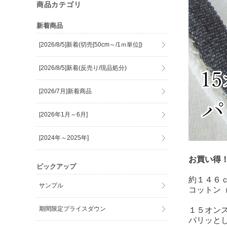
商品カテゴリ
新着商品
[2026/8/5]新着(切売[50cm～/1ｍ単位])
[2026/8/5]新着(反売り/現品処分)
[2026/7月]新着商品
[2026年1月～6月]
[2024年～2025年]
お買い得
ピックアップ
約１４６
サンプル
コットン
期間限定プライスダウン
１５オン
パリッと