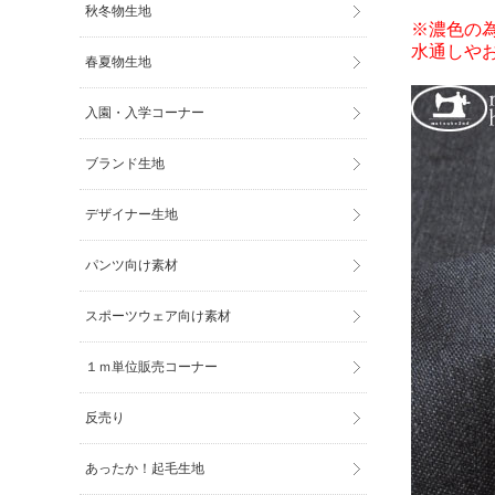
秋冬物生地
※濃色の
水通しや
春夏物生地
入園・入学コーナー
ブランド生地
デザイナー生地
パンツ向け素材
スポーツウェア向け素材
１ｍ単位販売コーナー
反売り
あったか！起毛生地