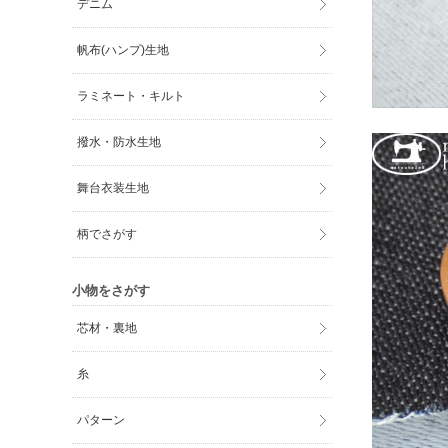
デニム
帆布(ハンプ)生地
ラミネート・キルト
撥水・防水生地
舞台衣装生地
柄でさがす
小物をさがす
芯材・裏地
糸
パターン