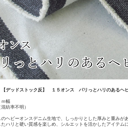
！【デッドストック反】 １５オンス パリっとハリのあるヘ
ｃｍ幅
（混紡率不明）
スのヘビーオンスデニム生地で、しっかりとした厚みと重みが
したハリと硬い質感を楽しめ、シルエットを活かしたアイテム