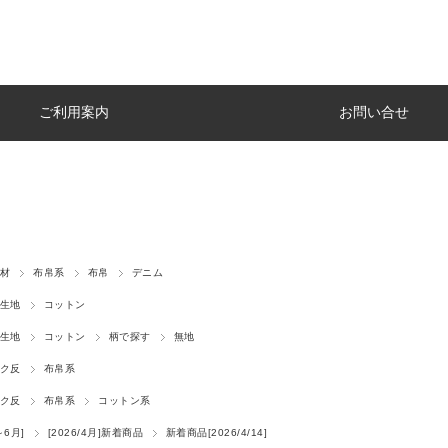
ご利用案内
お問い合せ
材
布帛系
布帛
デニム
生地
コットン
生地
コットン
柄で探す
無地
ク反
布帛系
ク反
布帛系
コットン系
～6月]
[2026/4月]新着商品
新着商品[2026/4/14]