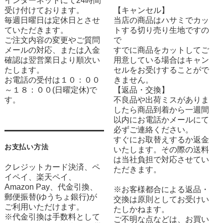
インターネットにて24時間
受け付けております。
【キャンセル】
毎週日曜日は定休日とさせ
当店の商品はハサミでカッ
ていただきます。
トする切り売り生地ですの
ご注文内容の変更やご質問
で
メールの対応、または入金
すでに商品をカットしてご
確認は翌営業日より順次い
用意している場合はキャン
たします。
セルをお受けすることがで
お電話の受付は１０：００
きません。
～１８：００(日曜定休)で
【返品・交換】
す。
不良品や出荷ミスがありま
したら商品到着から一週間
以内にお電話かメールにて
必ずご連絡ください。
すぐにお取替えするか返金
お支払い方法
いたします。その際の送料
は当社負担で対応させてい
クレジットカード決済、ペ
ただきます。
イペイ、楽天ペイ、
Amazon Pay、代金引換、
※お客様都合による返品・
郵便振替(ゆうちょ銀行)が
交換は原則としてお受けい
ご利用いただけます。
たしかねます。
※代金引換は手数料として
ご不明な点などは、お買い