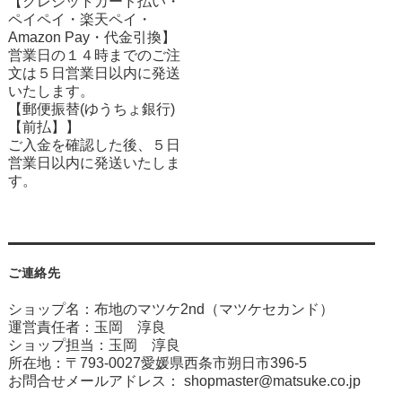
【クレジットカード払い・
ペイペイ・楽天ペイ・
Amazon Pay・
代金引換】
営業日の１４時までのご注
文は５日営業日以内に発送
いたします。
【郵便振替(ゆうちょ銀行)
【前払】】
ご入金を確認した後、５日
営業日以内に発送いたしま
す。
ご連絡先
ショップ名：布地のマツケ2nd（マツケセカンド）
運営責任者：玉岡 淳良
ショップ担当：玉岡 淳良
所在地：〒793-0027愛媛県西条市朔日市396-5
お問合せメールアドレス：
shopmaster@matsuke.co.jp