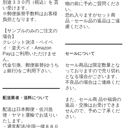
別途３３０円（税込）を 貰
物の前に予めご質問くださ
い受けます。
い。
※郵便振替手数料はお客様
恐れ入りますがセット商
負担となります。
品・セール品の返品はご遠
慮ください。
【サンプルのみのご注文の
場合】
クレジット決済・ペイペ
イ・楽天ペイ・Amazon
Payはご利用いただけませ
セールについて
ん。
代金引換、郵便振替(ゆうち
セール商品は限定数量とな
ょ銀行)をご利用下さい。
っておりますので売り切れ
となる場合がございます。
不良品の場合はご連絡くだ
さい。
配送業者・送料について
また、セール商 品や福袋の
返品・交換はお受けできま
配送は日本郵便・佐川急
せんので、予めご了承くだ
便・ヤマト運輸でお送りい
さい。
たします。
・通常配送/全国一律８８０