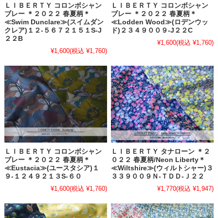
ＬＩＢＥＲＴＹ コロンボシャン
ＬＩＢＥＲＴＹ コロンボシャン
ブレー ＊２０２２ 春夏柄＊
ブレー ＊２０２２ 春夏柄＊
≪Swim Dunclare≫(スイムダン
≪Lodden Wood≫(ロデンウッ
クレア)１２-５６７２１５１S-J
ド)２３４９００９-J２２C
２２B
¥1,600
(税込 ¥1,760)
¥1,600
(税込 ¥1,760)
ＬＩＢＥＲＴＹ コロンボシャン
ＬＩＢＥＲＴＹ タナローン ＊２
ブレー ＊２０２２ 春夏柄＊
０２２ 春夏柄/Neon Liberty＊
≪Eustacia≫(ユースタシア)１
≪Wiltshire≫(ウィルトシャー)３
９-１２４９２１３S-６０
３３９００９Ｎ-ＴＤＤ-Ｊ２２
¥1,600
(税込 ¥1,760)
¥1,770
(税込 ¥1,947)