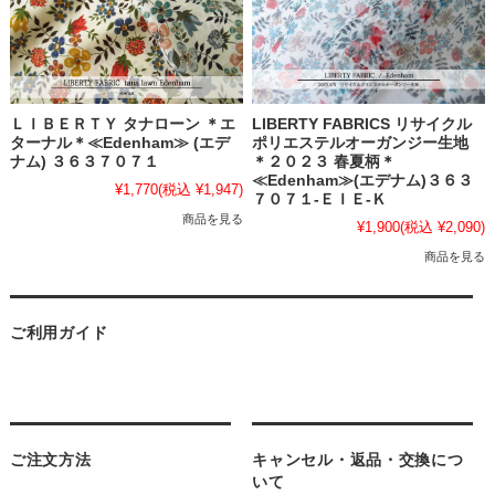
ＬＩＢＥＲＴＹ タナローン ＊エ
LIBERTY FABRICS リサイクル
ターナル＊≪Edenham≫ (エデ
ポリエステルオーガンジー生地
ナム) ３６３７０７１
＊２０２３ 春夏柄＊
≪Edenham≫(エデナム)３６３
¥1,770
(税込 ¥1,947)
７０７１-ＥＩＥ-Ｋ
商品を見る
¥1,900
(税込 ¥2,090)
商品を見る
ご利用ガイド
ご注文方法
キャンセル・返品・交換につ
いて