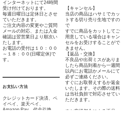
インターネットにて24時間
受け付けております。
【キャンセル】
毎週日曜日は定休日とさせ
当店の商品はハサミでカッ
ていただきます。
トする切り売り生地ですの
ご注文内容の変更やご質問
で
メールの対応、または入金
すでに商品をカットしてご
確認は翌営業日より順次い
用意している場合はキャン
たします。
セルをお受けすることがで
お電話の受付は１０：００
きません。
～１８：００(日曜定休)で
【返品・交換】
す。
不良品や出荷ミスがありま
したら商品到着から一週間
以内にお電話かメールにて
必ずご連絡ください。
すぐにお取替えするか返金
お支払い方法
いたします。その際の送料
は当社負担で対応させてい
クレジットカード決済、ペ
ただきます。
イペイ、楽天ペイ、
Amazon Pay、代金引換、
※お客様都合による返品・
郵便振替(ゆうちょ銀行)が
交換は原則としてお受けい
ご利用いただけます。
たしかねます。
※代金引換は手数料として