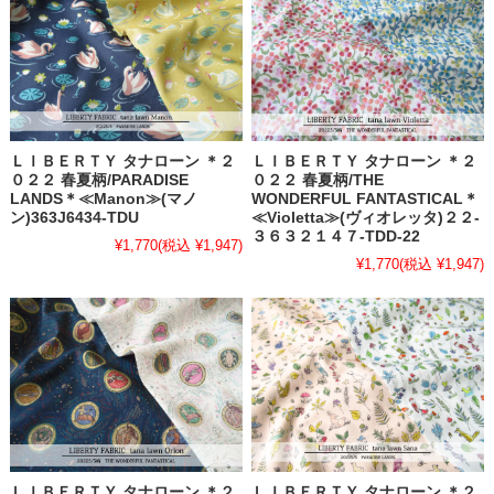
ＬＩＢＥＲＴＹ タナローン ＊２
ＬＩＢＥＲＴＹ タナローン ＊２
０２２ 春夏柄/PARADISE
０２２ 春夏柄/THE
LANDS＊≪Manon≫(マノ
WONDERFUL FANTASTICAL＊
ン)363J6434-TDU
≪Violetta≫(ヴィオレッタ)２２-
３６３２１４７-TDD-22
¥1,770
(税込 ¥1,947)
¥1,770
(税込 ¥1,947)
ＬＩＢＥＲＴＹ タナローン ＊２
ＬＩＢＥＲＴＹ タナローン ＊２