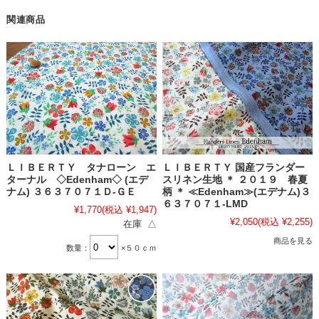
関連商品
ＬＩＢＥＲＴＹ タナローン エ
ＬＩＢＥＲＴＹ 国産フランダー
ターナル ◇Edenham◇ (エデ
スリネン生地 ＊ ２０１９ 春夏
ナム) ３６３７０７１Ｄ-ＧＥ
柄 ＊ ≪Edenham≫(エデナム)３
６３７０７１-LMD
¥1,770
(税込 ¥1,947)
¥2,050
(税込 ¥2,255)
在庫 △
商品を見る
数量：
×５０ｃｍ