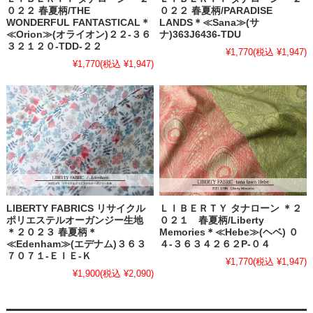
０２２ 春夏柄/THE
０２２ 春夏柄/PARADISE
WONDERFUL FANTASTICAL＊
LANDS＊≪Sana≫(サ
≪Orion≫(オライオン)２２-３６
ナ)363J6436-TDU
３２１２０-TDD-２２
¥1,770
(税込 ¥1,947)
¥1,770
(税込 ¥1,947)
LIBERTY FABRICS リサイクル
ＬＩＢＥＲＴＹ タナローン ＊２
ポリエステルオーガンジー生地
０２１ 春夏柄/Liberty
＊２０２３ 春夏柄＊
Memories＊≪Hebe≫(ヘベ) ０
≪Edenham≫(エデナム)３６３
４-３６３４２６２P-０４
７０７１-ＥＩＥ-Ｋ
¥1,770
(税込 ¥1,947)
¥1,900
(税込 ¥2,090)