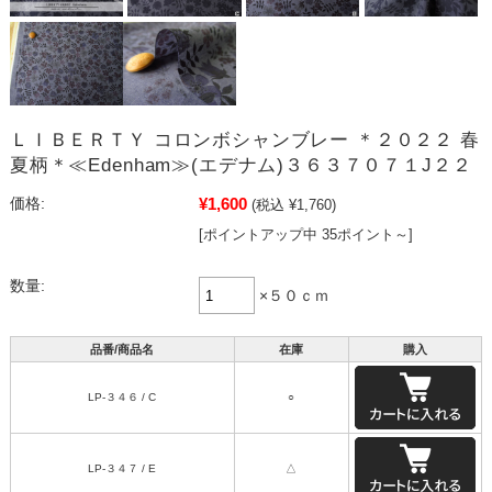
ＬＩＢＥＲＴＹ コロンボシャンブレー ＊２０２２ 春
夏柄＊≪Edenham≫(エデナム)３６３７０７１J２２
¥1,600
価格:
(税込 ¥1,760)
[ポイントアップ中 35ポイント～]
数量:
×５０ｃｍ
品番/商品名
在庫
購入
LP-３４６ / C
○
LP-３４７ / E
△