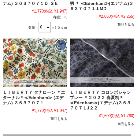
ナム) ３６３７０７１Ｄ-ＧＥ
柄 ＊ ≪Edenham≫(エデナム)３
６３７０７１-LMD
¥1,770
(税込 ¥1,947)
¥2,050
(税込 ¥2,255)
在庫 △
商品を見る
数量：
×５０ｃｍ
ＬＩＢＥＲＴＹ タナローン ＊エ
ＬＩＢＥＲＴＹ コロンボシャン
ターナル＊≪Edenham≫ (エデ
ブレー ＊２０２２ 春夏柄＊
ナム) ３６３７０７１
≪Edenham≫(エデナム)３６３
７０７１J２２
¥1,770
(税込 ¥1,947)
¥1,600
(税込 ¥1,760)
商品を見る
商品を見る