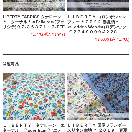
LIBERTY FABRICS タナローン
ＬＩＢＥＲＴＹ コロンボシャン
＊エターナル＊≪Felicite≫(フェ
ブレー ＊２０２２ 春夏柄＊
リシテ)９７-３６３７１１３-TEE
≪Lodden Wood≫(ロデンウッ
ド)２３４９００９-J２２C
¥1,770
(税込 ¥1,947)
¥1,600
(税込 ¥1,760)
関連商品
ＬＩＢＥＲＴＹ タナローン エ
ＬＩＢＥＲＴＹ 国産フランダー
ターナル ◇Edenham◇ (エデ
スリネン生地 ＊ ２０１９ 春夏