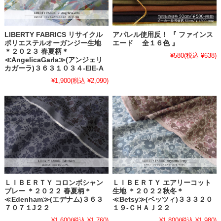
LIBERTY FABRICS リサイクル
アパレル使用反！ 『 ファインス
ポリエステルオーガンジー生地
エード 全１６色 』
＊２０２３ 春夏柄＊
¥580
(税込 ¥638)
≪AngelicaGarla≫(アンジェリ
カガーラ)３６３１０３４-EIE-A
¥1,900
(税込 ¥2,090)
ＬＩＢＥＲＴＹ コロンボシャン
ＬＩＢＥＲＴＹ エアリーコット
ブレー ＊２０２２ 春夏柄＊
生地 ＊２０２２秋冬＊
≪Edenham≫(エデナム)３６３
≪Betsy≫(ベッツィ)３３３２０
７０７１J２２
１９-ＣＨＡＪ２２
¥1,600
(税込 ¥1,760)
¥1,800
(税込 ¥1,980)