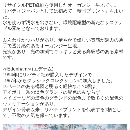
リサイクルPET繊維を使用したオーガンジー生地です。
リバティジャパンとしては初めて「転写プリント」を用い
た、
水を使わず汚水を出さない、環境配慮型の新たなサステナ
ブル素材となっております。
ふんわりかつハリがあり、華やかで優しい質感が魅力の薄
手で透け感のあるオーガンジー生地。
光沢があり、光の加減でキラキラと光る高級感のある素材
です。
≪Edenham≫(エデナム)
1994年にリバティ社が購入したデザインで、
1997年からクラシックコレクションに加入しました。
スペースのある構図と明るく軽快なこの柄は、
アイボリー系の淡色グランドの配色のみならず、
ネイビーなどの濃色のグランドの配色まで数多くの配色の
ヴァリエーションがあり、
デザイン発表以来、リバティプリントを代表する1柄とし
て、不動の人気を保っています。