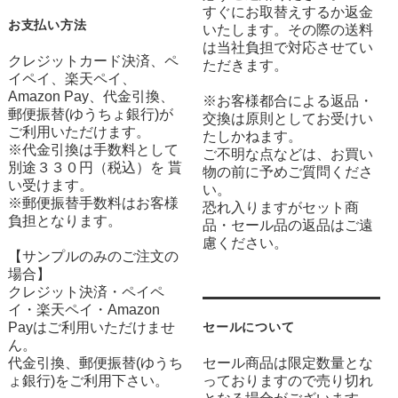
すぐにお取替えするか返金
お支払い方法
いたします。その際の送料
は当社負担で対応させてい
クレジットカード決済、ペ
ただきます。
イペイ、楽天ペイ、
Amazon Pay、代金引換、
※お客様都合による返品・
郵便振替(ゆうちょ銀行)が
交換は原則としてお受けい
ご利用いただけます。
たしかねます。
※代金引換は手数料として
ご不明な点などは、お買い
別途３３０円（税込）を 貰
物の前に予めご質問くださ
い受けます。
い。
※郵便振替手数料はお客様
恐れ入りますがセット商
負担となります。
品・セール品の返品はご遠
慮ください。
【サンプルのみのご注文の
場合】
クレジット決済・ペイペ
イ・楽天ペイ・Amazon
Payはご利用いただけませ
セールについて
ん。
代金引換、郵便振替(ゆうち
セール商品は限定数量とな
ょ銀行)をご利用下さい。
っておりますので売り切れ