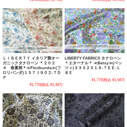
ＬＩＢＥＲＴＹ イタリア製オー
LIBERTY FABRICS タナローン
ガニックタナローン ＊２０２
＊エターナル＊ ≪Betsy≫(ベッ
４ 春夏柄＊≪Floribunda≫(フ
ツィ)３３３２０１９-ＴＥＥ-Ｌ
ロリバンダ)１５７Ｊ９０２-ＴＤ
ＢＥ
Ｐ
¥1,770
(税込 ¥1,947)
¥1,770
(税込 ¥1,947)