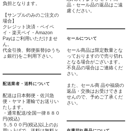
負担となります。
品・セール品の返品はご遠
慮ください。
【サンプルのみのご注文の
場合】
クレジット決済・ペイペ
イ・楽天ペイ・Amazon
Payはご利用いただけませ
セールについて
ん。
代金引換、郵便振替(ゆうち
セール商品は限定数量とな
ょ銀行)をご利用下さい。
っておりますので売り切れ
となる場合がございます。
不良品の場合はご連絡くだ
さい。
配送業者・送料について
また、セール商 品や福袋の
返品・交換はお受けできま
配送は日本郵便・佐川急
せんので、予めご了承くだ
便・ヤマト運輸でお送りい
さい。
たします。
・通常配送/全国一律８８０
円(税込)
５,５００円(税込)以上のお
買い上げで、送料は無料と
在庫切れ商品について