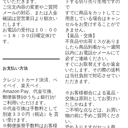
ていただきます。
トする切り売り生地ですの
ご注文内容の変更やご質問
で
メールの対応、または入金
すでに商品をカットしてご
確認は翌営業日より順次い
用意している場合はキャン
たします。
セルをお受けすることがで
お電話の受付は１０：００
きません。
～１８：００(日曜定休)で
【返品・交換】
す。
不良品や出荷ミスがありま
したら商品到着から一週間
以内にお電話かメールにて
必ずご連絡ください。
すぐにお取替えするか返金
お支払い方法
いたします。その際の送料
は当社負担で対応させてい
クレジットカード決済、ペ
ただきます。
イペイ、楽天ペイ、
Amazon Pay、代金引換、
※お客様都合による返品・
郵便振替(ゆうちょ銀行)が
交換は原則としてお受けい
ご利用いただけます。
たしかねます。
※代金引換は手数料として
ご不明な点などは、お買い
別途３３０円（税込）を 貰
物の前に予めご質問くださ
い受けます。
い。
※郵便振替手数料はお客様
恐れ入りますがセット商