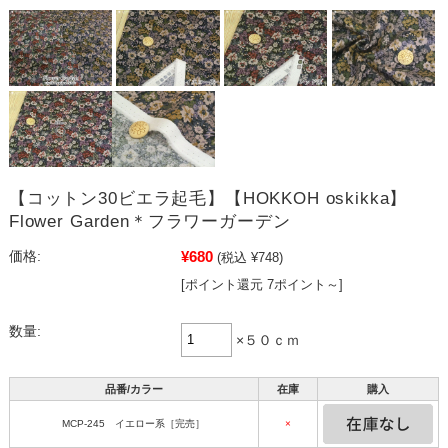
【コットン30ビエラ起毛】【HOKKOH oskikka】
Flower Garden＊フラワーガーデン
¥680
価格:
(税込 ¥748)
[ポイント還元 7ポイント～]
数量:
×５０ｃｍ
品番/カラー
在庫
購入
MCP-245 イエロー系［完売］
×