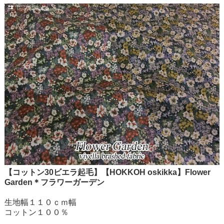
【コットン30ビエラ起毛】【HOKKOH oskikka】Flower
Garden＊フラワーガーデン
生地幅１１０ｃｍ幅
コットン１００％