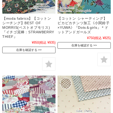
【moda fabrics】【コットン
【コットン シャーティング】
シーチング】BEST OF
ビカビカチンツ加工《小関鈴子
MORRIS(ベストオブモリス)
×YUWA》『Dots＆girls』＊ド
『イチゴ泥棒：STRAWBERRY
ットアンドガールズ
THIEF』
¥750
(税込 ¥825)
¥850
(税込 ¥935)
在庫を確認する
在庫を確認する