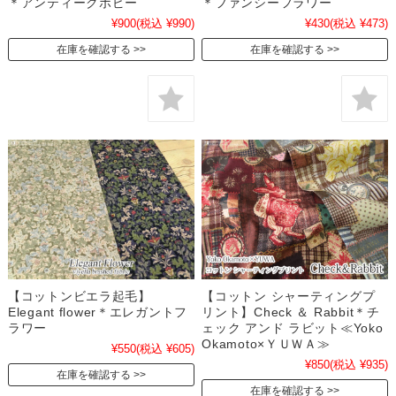
＊アンティークポピー
＊ファンシーフラワー
¥900
(税込 ¥990)
¥430
(税込 ¥473)
在庫を確認する
在庫を確認する
【コットンビエラ起毛】
【コットン シャーティングプ
Elegant flower＊エレガントフ
リント】Check ＆ Rabbit＊チ
ラワー
ェック アンド ラビット≪Yoko
Okamoto×ＹＵＷＡ≫
¥550
(税込 ¥605)
¥850
(税込 ¥935)
在庫を確認する
在庫を確認する