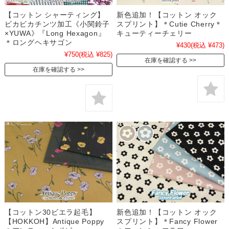
【コットン シャーティング】
新色追加！【コットン オック
ビカビカチンツ加工《小関鈴子
スプリント】＊Cutie Cherry＊
×YUWA》『Long Hexagon』
キューティーチェリー
＊ロングヘキサゴン
¥430
(税込 ¥473)
¥750
(税込 ¥825)
在庫を確認する
在庫を確認する
【コットン30ビエラ起毛】
新色追加！【コットン オック
【HOKKOH】Antique Poppy
スプリント】＊Fancy Flower