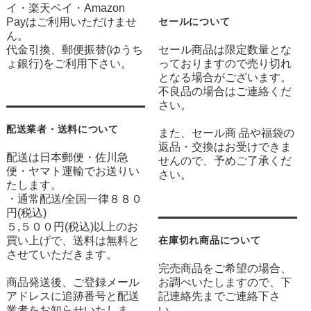
イ・楽天ペイ・Amazon
Payはご利用いただけませ
セールについて
ん。
代金引換、郵便振替(ゆうち
セール商品は限定数量とな
ょ銀行)をご利用下さい。
っておりますので売り切れ
となる場合がございます。
不良品の場合はご連絡くだ
さい。
配送業者・送料について
また、セール商 品や福袋の
返品・交換はお受けできま
配送は日本郵便・佐川急
せんので、予めご了承くだ
便・ヤマト運輸でお送りい
さい。
たします。
・通常配送/全国一律８８０
円(税込)
５,５００円(税込)以上のお
買い上げで、送料は無料と
在庫切れ商品について
させていただきます。
完売商品をご希望の場合、
商品発送後、ご登録メール
お調べいたしますので、下
アドレスに追跡番号と配送
記連絡先までご連絡下さ
業者をお知らせいたしま
い。