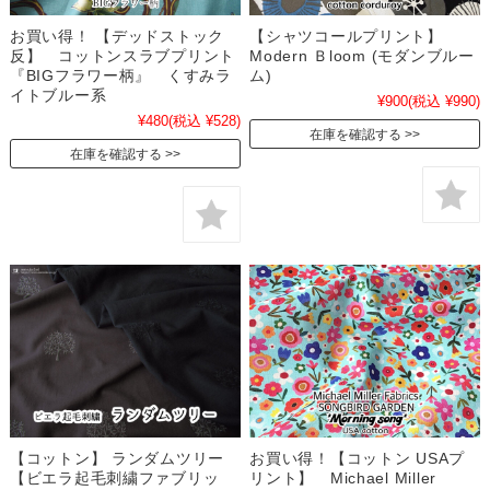
お買い得！ 【デッドストック
【シャツコールプリント】
反】 コットンスラブプリント
Modern Ｂloom (モダンブルー
『BIGフラワー柄』 くすみラ
ム)
イトブルー系
¥900
(税込 ¥990)
¥480
(税込 ¥528)
在庫を確認する
在庫を確認する
【コットン】 ランダムツリー
お買い得！【コットン USAプ
【ビエラ起毛刺繍ファブリッ
リント】 Michael Miller