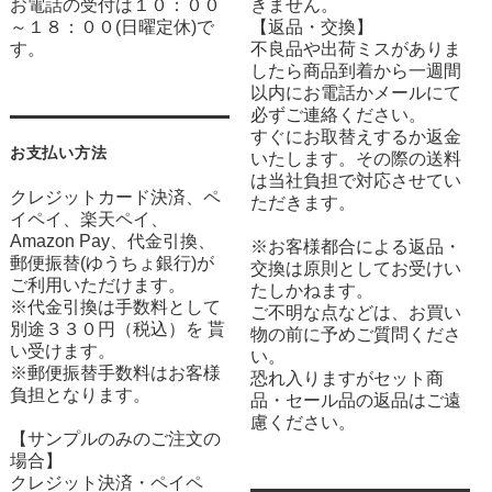
お電話の受付は１０：００
きません。
～１８：００(日曜定休)で
【返品・交換】
す。
不良品や出荷ミスがありま
したら商品到着から一週間
以内にお電話かメールにて
必ずご連絡ください。
すぐにお取替えするか返金
お支払い方法
いたします。その際の送料
は当社負担で対応させてい
クレジットカード決済、ペ
ただきます。
イペイ、楽天ペイ、
Amazon Pay、代金引換、
※お客様都合による返品・
郵便振替(ゆうちょ銀行)が
交換は原則としてお受けい
ご利用いただけます。
たしかねます。
※代金引換は手数料として
ご不明な点などは、お買い
別途３３０円（税込）を 貰
物の前に予めご質問くださ
い受けます。
い。
※郵便振替手数料はお客様
恐れ入りますがセット商
負担となります。
品・セール品の返品はご遠
慮ください。
【サンプルのみのご注文の
場合】
クレジット決済・ペイペ