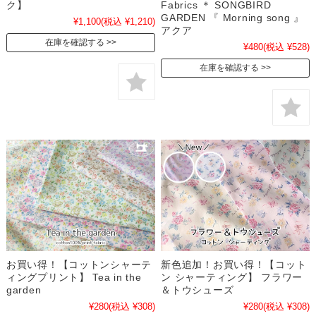
ク】
Fabrics ＊ SONGBIRD
GARDEN 『 Morning song 』
¥1,100
(税込 ¥1,210)
アクア
在庫を確認する
¥480
(税込 ¥528)
在庫を確認する
お買い得！【コットンシャーテ
新色追加！お買い得！【コット
ィングプリント】 Tea in the
ン シャーティング】 フラワー
garden
＆トウシューズ
¥280
(税込 ¥308)
¥280
(税込 ¥308)