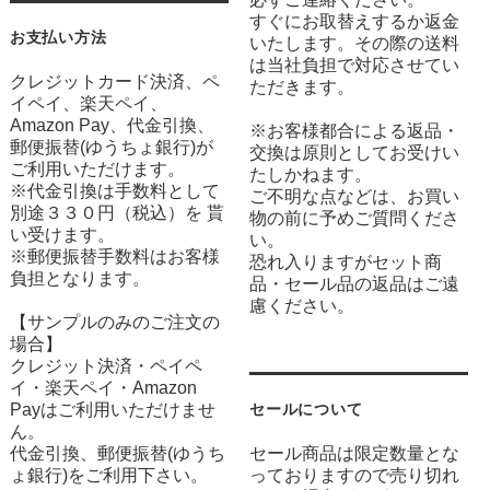
すぐにお取替えするか返金
お支払い方法
いたします。その際の送料
は当社負担で対応させてい
クレジットカード決済、ペ
ただきます。
イペイ、楽天ペイ、
Amazon Pay、代金引換、
※お客様都合による返品・
郵便振替(ゆうちょ銀行)が
交換は原則としてお受けい
ご利用いただけます。
たしかねます。
※代金引換は手数料として
ご不明な点などは、お買い
別途３３０円（税込）を 貰
物の前に予めご質問くださ
い受けます。
い。
※郵便振替手数料はお客様
恐れ入りますがセット商
負担となります。
品・セール品の返品はご遠
慮ください。
【サンプルのみのご注文の
場合】
クレジット決済・ペイペ
イ・楽天ペイ・Amazon
Payはご利用いただけませ
セールについて
ん。
代金引換、郵便振替(ゆうち
セール商品は限定数量とな
ょ銀行)をご利用下さい。
っておりますので売り切れ