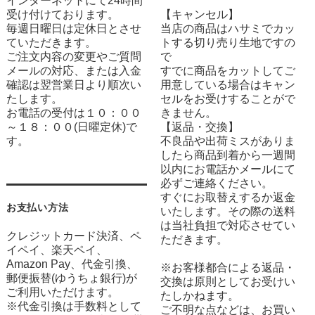
インターネットにて24時間
受け付けております。
【キャンセル】
毎週日曜日は定休日とさせ
当店の商品はハサミでカッ
ていただきます。
トする切り売り生地ですの
ご注文内容の変更やご質問
で
メールの対応、または入金
すでに商品をカットしてご
確認は翌営業日より順次い
用意している場合はキャン
たします。
セルをお受けすることがで
お電話の受付は１０：００
きません。
～１８：００(日曜定休)で
【返品・交換】
す。
不良品や出荷ミスがありま
したら商品到着から一週間
以内にお電話かメールにて
必ずご連絡ください。
すぐにお取替えするか返金
お支払い方法
いたします。その際の送料
は当社負担で対応させてい
クレジットカード決済、ペ
ただきます。
イペイ、楽天ペイ、
Amazon Pay、代金引換、
※お客様都合による返品・
郵便振替(ゆうちょ銀行)が
交換は原則としてお受けい
ご利用いただけます。
たしかねます。
※代金引換は手数料として
ご不明な点などは、お買い