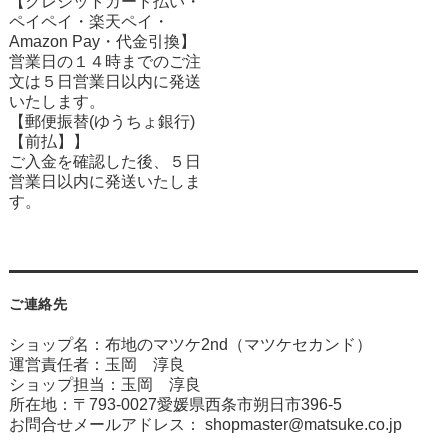
【クレジットカード払い・
ペイペイ・楽天ペイ・
Amazon Pay・
代金引換】
営業日の１４時までのご注
文は５日営業日以内に発送
いたします。
【郵便振替(ゆうちょ銀行)
【前払】】
ご入金を確認した後、５日
営業日以内に発送いたしま
す。
ご連絡先
ショップ名：布地のマツケ2nd（マツケセカンド）
運営責任者：玉岡 淳良
ショップ担当：玉岡 淳良
所在地：〒793-0027愛媛県西条市朔日市396-5
お問合せメールアドレス：
shopmaster@matsuke.co.jp