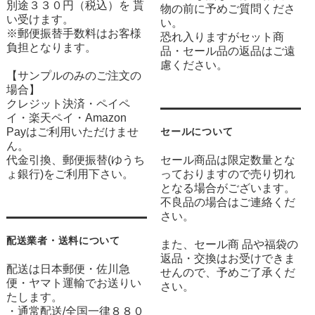
別途３３０円（税込）を 貰
物の前に予めご質問くださ
い受けます。
い。
※郵便振替手数料はお客様
恐れ入りますがセット商
負担となります。
品・セール品の返品はご遠
慮ください。
【サンプルのみのご注文の
場合】
クレジット決済・ペイペ
イ・楽天ペイ・Amazon
Payはご利用いただけませ
セールについて
ん。
代金引換、郵便振替(ゆうち
セール商品は限定数量とな
ょ銀行)をご利用下さい。
っておりますので売り切れ
となる場合がございます。
不良品の場合はご連絡くだ
さい。
配送業者・送料について
また、セール商 品や福袋の
返品・交換はお受けできま
配送は日本郵便・佐川急
せんので、予めご了承くだ
便・ヤマト運輸でお送りい
さい。
たします。
・通常配送/全国一律８８０