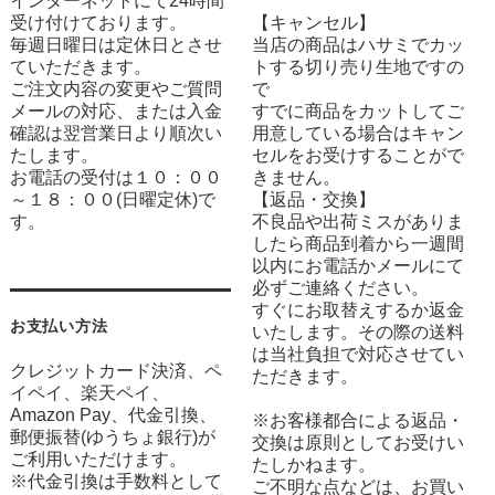
インターネットにて24時間
受け付けております。
【キャンセル】
毎週日曜日は定休日とさせ
当店の商品はハサミでカッ
ていただきます。
トする切り売り生地ですの
ご注文内容の変更やご質問
で
メールの対応、または入金
すでに商品をカットしてご
確認は翌営業日より順次い
用意している場合はキャン
たします。
セルをお受けすることがで
お電話の受付は１０：００
きません。
～１８：００(日曜定休)で
【返品・交換】
す。
不良品や出荷ミスがありま
したら商品到着から一週間
以内にお電話かメールにて
必ずご連絡ください。
すぐにお取替えするか返金
お支払い方法
いたします。その際の送料
は当社負担で対応させてい
クレジットカード決済、ペ
ただきます。
イペイ、楽天ペイ、
Amazon Pay、代金引換、
※お客様都合による返品・
郵便振替(ゆうちょ銀行)が
交換は原則としてお受けい
ご利用いただけます。
たしかねます。
※代金引換は手数料として
ご不明な点などは、お買い