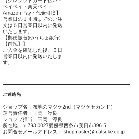
【クレジットカード払い・
ペイペイ・楽天ペイ・
Amazon Pay・
代金引換】
営業日の１４時までのご注
文は５日営業日以内に発送
いたします。
【郵便振替(ゆうちょ銀行)
【前払】】
ご入金を確認した後、５日
営業日以内に発送いたしま
す。
ご連絡先
ショップ名：布地のマツケ2nd（マツケセカンド）
運営責任者：玉岡 淳良
ショップ担当：玉岡 淳良
所在地：〒793-0027愛媛県西条市朔日市396-5
お問合せメールアドレス：
shopmaster@matsuke.co.jp