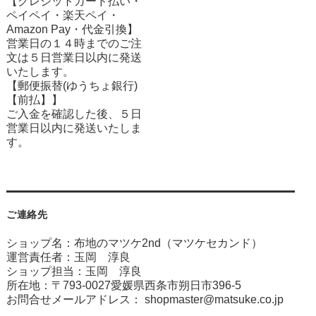
【クレジットカード払い・
ペイペイ・楽天ペイ・
Amazon Pay・
代金引換】
営業日の１４時までのご注
文は５日営業日以内に発送
いたします。
【郵便振替(ゆうちょ銀行)
【前払】】
ご入金を確認した後、５日
営業日以内に発送いたしま
す。
ご連絡先
ショップ名：布地のマツケ2nd（マツケセカンド）
運営責任者：玉岡 淳良
ショップ担当：玉岡 淳良
所在地：〒793-0027愛媛県西条市朔日市396-5
お問合せメールアドレス：
shopmaster@matsuke.co.jp