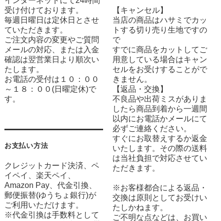
インターネットにて24時間
受け付けております。
【キャンセル】
毎週日曜日は定休日とさせ
当店の商品はハサミでカッ
ていただきます。
トする切り売り生地ですの
ご注文内容の変更やご質問
で
メールの対応、または入金
すでに商品をカットしてご
確認は翌営業日より順次い
用意している場合はキャン
たします。
セルをお受けすることがで
お電話の受付は１０：００
きません。
～１８：００(日曜定休)で
【返品・交換】
す。
不良品や出荷ミスがありま
したら商品到着から一週間
以内にお電話かメールにて
必ずご連絡ください。
すぐにお取替えするか返金
お支払い方法
いたします。その際の送料
は当社負担で対応させてい
クレジットカード決済、ペ
ただきます。
イペイ、楽天ペイ、
Amazon Pay、代金引換、
※お客様都合による返品・
郵便振替(ゆうちょ銀行)が
交換は原則としてお受けい
ご利用いただけます。
たしかねます。
※代金引換は手数料として
ご不明な点などは、お買い