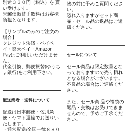
別途３３０円（税込）を 貰
物の前に予めご質問くださ
い受けます。
い。
※郵便振替手数料はお客様
恐れ入りますがセット商
負担となります。
品・セール品の返品はご遠
慮ください。
【サンプルのみのご注文の
場合】
クレジット決済・ペイペ
イ・楽天ペイ・Amazon
Payはご利用いただけませ
セールについて
ん。
代金引換、郵便振替(ゆうち
セール商品は限定数量とな
ょ銀行)をご利用下さい。
っておりますので売り切れ
となる場合がございます。
不良品の場合はご連絡くだ
さい。
配送業者・送料について
また、セール商 品や福袋の
返品・交換はお受けできま
配送は日本郵便・佐川急
せんので、予めご了承くだ
便・ヤマト運輸でお送りい
さい。
たします。
・通常配送/全国一律８８０