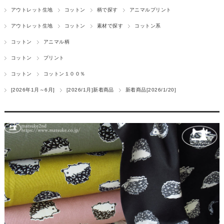
アウトレット生地
コットン
柄で探す
アニマルプリント
アウトレット生地
コットン
素材で探す
コットン系
コットン
アニマル柄
コットン
プリント
コットン
コットン１００％
[2026年1月～6月]
[2026/1月]新着商品
新着商品[2026/1/20]