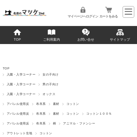
マイページへログイン
カートをみる
TOP
ご利用案内
お問い合せ
サイトマップ
TOP
入園・入学コーナー
女の子向け
入園・入学コーナー
男の子向け
入園・入学コーナー
オックス
アパレル使用反
布帛系
素材
コットン
アパレル使用反
布帛系
素材
コットン
コットン１００％
アパレル使用反
布帛系
柄
アニマル・ファンシー
アウトレット生地
コットン