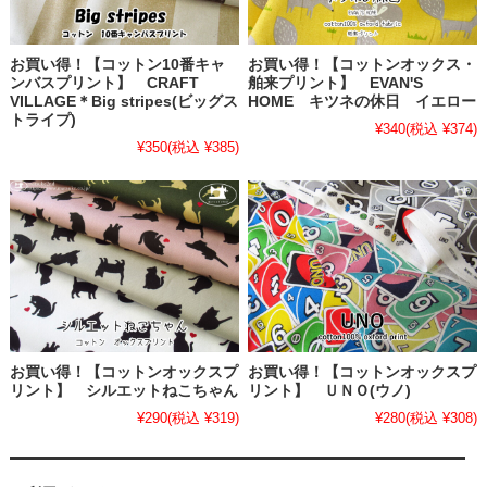
お買い得！【コットン10番キャ
お買い得！【コットンオックス・
ンバスプリント】 CRAFT
舶来プリント】 EVAN'S
VILLAGE＊Big stripes(ビッグス
HOME キツネの休日 イエロー
トライプ)
¥340
(税込 ¥374)
¥350
(税込 ¥385)
お買い得！【コットンオックスプ
お買い得！【コットンオックスプ
リント】 シルエットねこちゃん
リント】 ＵＮＯ(ウノ)
¥290
(税込 ¥319)
¥280
(税込 ¥308)