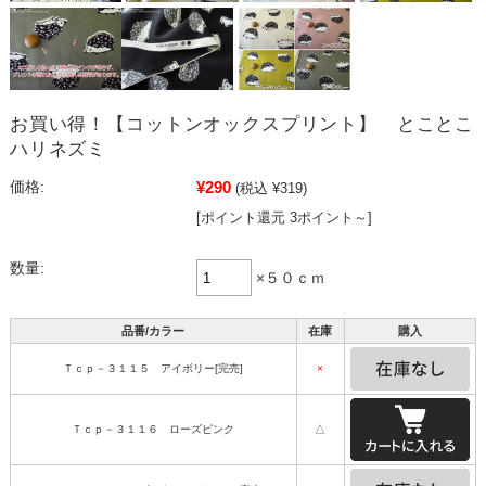
お買い得！【コットンオックスプリント】 とことこ
ハリネズミ
¥290
価格:
(税込 ¥319)
[ポイント還元 3ポイント～]
数量:
×５０ｃｍ
品番/カラー
在庫
購入
Ｔｃｐ－３１１５ アイボリー[完売]
×
Ｔｃｐ－３１１６ ローズピンク
△