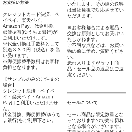
お支払い方法
いたします。その際の送料
は当社負担で対応させてい
クレジットカード決済、ペ
ただきます。
イペイ、楽天ペイ、
Amazon Pay、代金引換、
※お客様都合による返品・
郵便振替(ゆうちょ銀行)が
交換は原則としてお受けい
ご利用いただけます。
たしかねます。
※代金引換は手数料として
ご不明な点などは、お買い
別途３３０円（税込）を 貰
物の前に予めご質問くださ
い受けます。
い。
※郵便振替手数料はお客様
恐れ入りますがセット商
負担となります。
品・セール品の返品はご遠
慮ください。
【サンプルのみのご注文の
場合】
クレジット決済・ペイペ
イ・楽天ペイ・Amazon
Payはご利用いただけませ
セールについて
ん。
代金引換、郵便振替(ゆうち
セール商品は限定数量とな
ょ銀行)をご利用下さい。
っておりますので売り切れ
となる場合がございます。