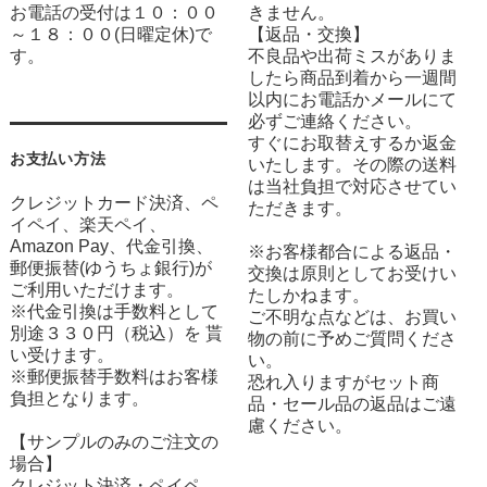
お電話の受付は１０：００
きません。
～１８：００(日曜定休)で
【返品・交換】
す。
不良品や出荷ミスがありま
したら商品到着から一週間
以内にお電話かメールにて
必ずご連絡ください。
すぐにお取替えするか返金
お支払い方法
いたします。その際の送料
は当社負担で対応させてい
クレジットカード決済、ペ
ただきます。
イペイ、楽天ペイ、
Amazon Pay、代金引換、
※お客様都合による返品・
郵便振替(ゆうちょ銀行)が
交換は原則としてお受けい
ご利用いただけます。
たしかねます。
※代金引換は手数料として
ご不明な点などは、お買い
別途３３０円（税込）を 貰
物の前に予めご質問くださ
い受けます。
い。
※郵便振替手数料はお客様
恐れ入りますがセット商
負担となります。
品・セール品の返品はご遠
慮ください。
【サンプルのみのご注文の
場合】
クレジット決済・ペイペ