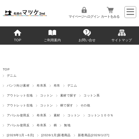
マイページへログイン
カートをみる
TOP
ご利用案内
お問い合せ
サイトマップ
TOP
デニム
パンツ向け素材
布帛系
布帛
デニム
アウトレット生地
コットン
素材で探す
コットン系
アウトレット生地
コットン
柄で探す
その他
アパレル使用反
布帛系
素材
コットン
コットン１００％
アパレル使用反
布帛系
柄
無地
[2026年1月～6月]
[2026/1月]新着商品
新着商品[2026/1/27]