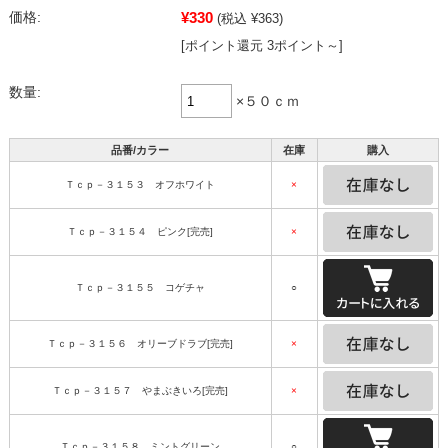
¥330
価格:
(税込 ¥363)
[ポイント還元 3ポイント～]
数量:
×５０ｃｍ
品番/カラー
在庫
購入
Ｔｃｐ－３１５３ オフホワイト
×
Ｔｃｐ－３１５４ ピンク[完売]
×
Ｔｃｐ－３１５５ コゲチャ
○
Ｔｃｐ－３１５６ オリーブドラブ[完売]
×
Ｔｃｐ－３１５７ やまぶきいろ[完売]
×
Ｔｃｐ－３１５８ ミントグリーン
○