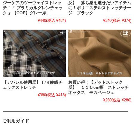
ジーケアのツーウェイストレッ
反】 落ち感を魅せたいアイテム
チ！『 プラミカルグレンチェッ
に！ポリエステルストレッチサー
ク 』【COE】グレー系
ジ ブラック
¥440
(税込 ¥484)
¥340
(税込 ¥374)
【アパレル使用反】Ｔ/Ｒ綾織チ
お買い得！【デッドストック
ェックストレッチ
反】 １１５cm幅 ストレッチ
オックス モカベージュ
¥380
(税込 ¥418)
¥260
(税込 ¥286)
ご利用ガイド