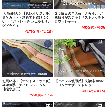
《現品限り》【東レオリジナル】
２０回目の再入荷！さらりとした
ＵＶカット・淡色でも透けにく
肌触りがステキ！『ストレッチト
い 『 ストレッチ シェルタリン
ロワッシャー』
グドライ 』
¥550
(税込 ¥605)
¥1,750
(税込 ¥1,925)
お買い得！【デッドストック反】
【アパレル使用反】先染綿/麻×レ
やや薄手 ナイロンワッシャー
ーヨンウエザーストレッチ
【撥水加工】
¥350
(税込 ¥385)
¥290
(税込 ¥319)