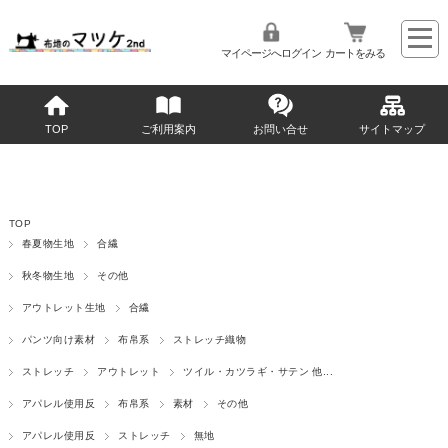
マイページへログイン
カートをみる
TOP
ご利用案内
お問い合せ
サイトマップ
TOP
春夏物生地
合繊
秋冬物生地
その他
アウトレット生地
合繊
パンツ向け素材
布帛系
ストレッチ織物
ストレッチ
アウトレット
ツイル・カツラギ・サテン 他...
アパレル使用反
布帛系
素材
その他
アパレル使用反
ストレッチ
無地