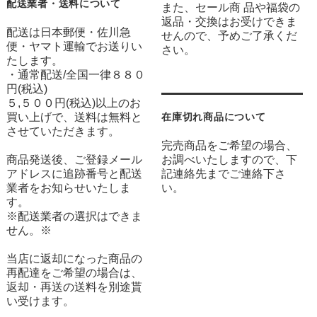
配送業者・送料について
また、セール商 品や福袋の
返品・交換はお受けできま
配送は日本郵便・佐川急
せんので、予めご了承くだ
便・ヤマト運輸でお送りい
さい。
たします。
・通常配送/全国一律８８０
円(税込)
５,５００円(税込)以上のお
買い上げで、送料は無料と
在庫切れ商品について
させていただきます。
完売商品をご希望の場合、
商品発送後、ご登録メール
お調べいたしますので、下
アドレスに追跡番号と配送
記連絡先までご連絡下さ
業者をお知らせいたしま
い。
す。
※配送業者の選択はできま
せん。※
当店に返却になった商品の
再配達をご希望の場合は、
返却・再送の送料を別途貰
い受けます。