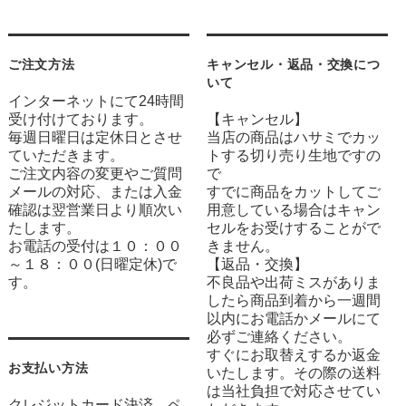
ご注文方法
キャンセル・返品・交換につ
いて
インターネットにて24時間
受け付けております。
【キャンセル】
毎週日曜日は定休日とさせ
当店の商品はハサミでカッ
ていただきます。
トする切り売り生地ですの
ご注文内容の変更やご質問
で
メールの対応、または入金
すでに商品をカットしてご
確認は翌営業日より順次い
用意している場合はキャン
たします。
セルをお受けすることがで
お電話の受付は１０：００
きません。
～１８：００(日曜定休)で
【返品・交換】
す。
不良品や出荷ミスがありま
したら商品到着から一週間
以内にお電話かメールにて
必ずご連絡ください。
すぐにお取替えするか返金
お支払い方法
いたします。その際の送料
は当社負担で対応させてい
クレジットカード決済、ペ