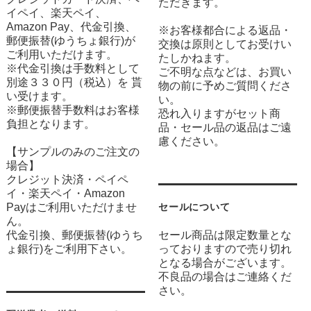
ただきます。
イペイ、楽天ペイ、
Amazon Pay、代金引換、
※お客様都合による返品・
郵便振替(ゆうちょ銀行)が
交換は原則としてお受けい
ご利用いただけます。
たしかねます。
※代金引換は手数料として
ご不明な点などは、お買い
別途３３０円（税込）を 貰
物の前に予めご質問くださ
い受けます。
い。
※郵便振替手数料はお客様
恐れ入りますがセット商
負担となります。
品・セール品の返品はご遠
慮ください。
【サンプルのみのご注文の
場合】
クレジット決済・ペイペ
イ・楽天ペイ・Amazon
Payはご利用いただけませ
セールについて
ん。
代金引換、郵便振替(ゆうち
セール商品は限定数量とな
ょ銀行)をご利用下さい。
っておりますので売り切れ
となる場合がございます。
不良品の場合はご連絡くだ
さい。