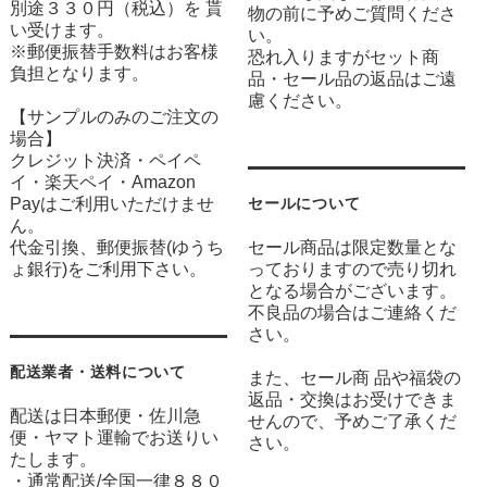
別途３３０円（税込）を 貰
物の前に予めご質問くださ
い受けます。
い。
※郵便振替手数料はお客様
恐れ入りますがセット商
負担となります。
品・セール品の返品はご遠
慮ください。
【サンプルのみのご注文の
場合】
クレジット決済・ペイペ
イ・楽天ペイ・Amazon
Payはご利用いただけませ
セールについて
ん。
代金引換、郵便振替(ゆうち
セール商品は限定数量とな
ょ銀行)をご利用下さい。
っておりますので売り切れ
となる場合がございます。
不良品の場合はご連絡くだ
さい。
配送業者・送料について
また、セール商 品や福袋の
返品・交換はお受けできま
配送は日本郵便・佐川急
せんので、予めご了承くだ
便・ヤマト運輸でお送りい
さい。
たします。
・通常配送/全国一律８８０