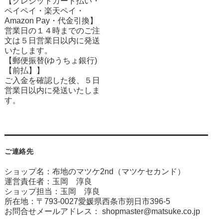
【クレジットカード払い・
ペイペイ・楽天ペイ・
Amazon Pay・
代金引換】
営業日の１４時までのご注
文は５日営業日以内に発送
いたします。
【郵便振替(ゆうちょ銀行)
【前払】】
ご入金を確認した後、５日
営業日以内に発送いたしま
す。
ご連絡先
ショップ名：布地のマツケ2nd（マツケセカンド）
運営責任者：玉岡 淳良
ショップ担当：玉岡 淳良
所在地：〒793-0027愛媛県西条市朔日市396-5
お問合せメールアドレス：
shopmaster@matsuke.co.jp