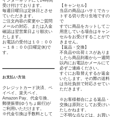
インターネットにて24時間
受け付けております。
【キャンセル】
毎週日曜日は定休日とさせ
当店の商品はハサミでカッ
ていただきます。
トする切り売り生地ですの
ご注文内容の変更やご質問
で
メールの対応、または入金
すでに商品をカットしてご
確認は翌営業日より順次い
用意している場合はキャン
たします。
セルをお受けすることがで
お電話の受付は１０：００
きません。
～１８：００(日曜定休)で
【返品・交換】
す。
不良品や出荷ミスがありま
したら商品到着から一週間
以内にお電話かメールにて
必ずご連絡ください。
すぐにお取替えするか返金
お支払い方法
いたします。その際の送料
は当社負担で対応させてい
クレジットカード決済、ペ
ただきます。
イペイ、楽天ペイ、
Amazon Pay、代金引換、
※お客様都合による返品・
郵便振替(ゆうちょ銀行)が
交換は原則としてお受けい
ご利用いただけます。
たしかねます。
※代金引換は手数料として
ご不明な点などは、お買い