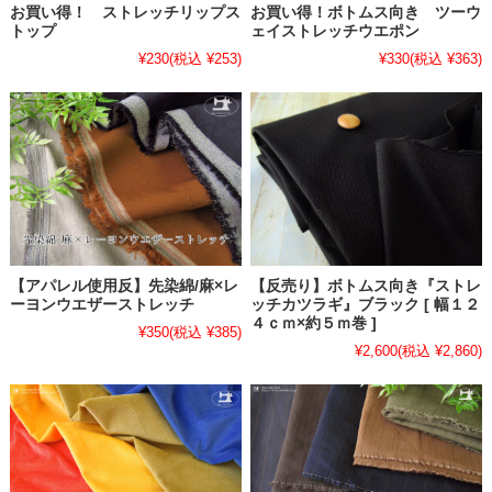
お買い得！ ストレッチリップス
お買い得！ボトムス向き ツーウ
トップ
ェイストレッチウエポン
¥230
(税込 ¥253)
¥330
(税込 ¥363)
【アパレル使用反】先染綿/麻×レ
【反売り】ボトムス向き『ストレ
ーヨンウエザーストレッチ
ッチカツラギ』ブラック [ 幅１２
４ｃｍ×約５ｍ巻 ]
¥350
(税込 ¥385)
¥2,600
(税込 ¥2,860)