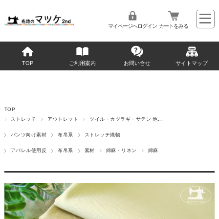
マイページへログイン
カートをみる
TOP
ご利用案内
お問い合せ
サイトマップ
TOP
ストレッチ
アウトレット
ツイル・カツラギ・サテン 他...
パンツ向け素材
布帛系
ストレッチ織物
アパレル使用反
布帛系
素材
綿麻・リネン
綿麻