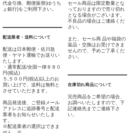
代金引換、郵便振替(ゆうち
セール商品は限定数量とな
ょ銀行)をご利用下さい。
っておりますので売り切れ
となる場合がございます。
不良品の場合はご連絡くだ
さい。
配送業者・送料について
また、セール商 品や福袋の
返品・交換はお受けできま
配送は日本郵便・佐川急
せんので、予めご了承くだ
便・ヤマト運輸でお送りい
さい。
たします。
・通常配送/全国一律８８０
円(税込)
５,５００円(税込)以上のお
買い上げで、送料は無料と
在庫切れ商品について
させていただきます。
完売商品をご希望の場合、
商品発送後、ご登録メール
お調べいたしますので、下
アドレスに追跡番号と配送
記連絡先までご連絡下さ
業者をお知らせいたしま
い。
す。
※配送業者の選択はできま
せん。※