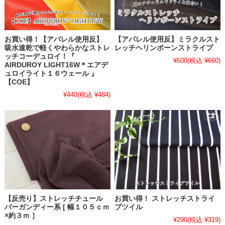
お買い得！【アパレル使用反】
【アパレル使用反】ミラクルスト
吸水速乾で軽くやわらかなストレ
レッチヘリンボーンストライプ
ッチコーデュロイ！『
¥600
(税込 ¥660)
AIRDUROY LIGHT16W＊エアデ
ュロイライト１６ウェール 』
【COE】
¥440
(税込 ¥484)
【反売り】ストレッチチュール
お買い得！ ストレッチストライ
バーガンディー系 [ 幅１０５ｃｍ
プツイル
×約３ｍ ］
¥290
(税込 ¥319)