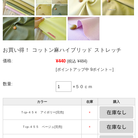
お買い得！ コットン麻ハイブリッド ストレッチ
¥440
価格:
(税込 ¥484)
[ポイントアップ中 9ポイント～]
数量:
×５０ｃｍ
カラー
在庫
購入
Ｔcp-４５４ アイボリー[完売]
×
Ｔcp-４５５ ベージュ[完売]
×