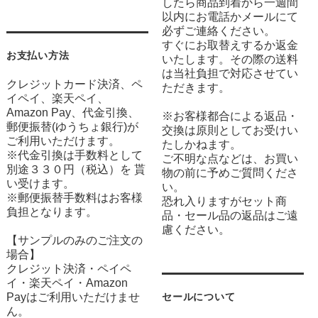
したら商品到着から一週間
以内にお電話かメールにて
必ずご連絡ください。
すぐにお取替えするか返金
お支払い方法
いたします。その際の送料
は当社負担で対応させてい
クレジットカード決済、ペ
ただきます。
イペイ、楽天ペイ、
Amazon Pay、代金引換、
※お客様都合による返品・
郵便振替(ゆうちょ銀行)が
交換は原則としてお受けい
ご利用いただけます。
たしかねます。
※代金引換は手数料として
ご不明な点などは、お買い
別途３３０円（税込）を 貰
物の前に予めご質問くださ
い受けます。
い。
※郵便振替手数料はお客様
恐れ入りますがセット商
負担となります。
品・セール品の返品はご遠
慮ください。
【サンプルのみのご注文の
場合】
クレジット決済・ペイペ
イ・楽天ペイ・Amazon
Payはご利用いただけませ
セールについて
ん。