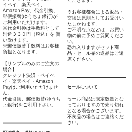
ただきます。
イペイ、楽天ペイ、
Amazon Pay、代金引換、
※お客様都合による返品・
郵便振替(ゆうちょ銀行)が
交換は原則としてお受けい
ご利用いただけます。
たしかねます。
※代金引換は手数料として
ご不明な点などは、お買い
別途３３０円（税込）を 貰
物の前に予めご質問くださ
い受けます。
い。
※郵便振替手数料はお客様
恐れ入りますがセット商
負担となります。
品・セール品の返品はご遠
慮ください。
【サンプルのみのご注文の
場合】
クレジット決済・ペイペ
イ・楽天ペイ・Amazon
Payはご利用いただけませ
セールについて
ん。
代金引換、郵便振替(ゆうち
セール商品は限定数量とな
ょ銀行)をご利用下さい。
っておりますので売り切れ
となる場合がございます。
不良品の場合はご連絡くだ
さい。