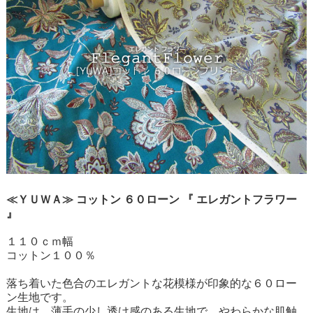
≪ＹＵＷＡ≫ コットン ６０ローン 『 エレガントフラワー
』
１１０ｃｍ幅
コットン１００％
落ち着いた色合のエレガントな花模様が印象的な６０ロー
ン生地です。
生地は、薄手の少し透け感のある生地で、やわらかな肌触