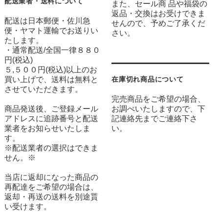
配送業者・送料について
また、セール商 品や福袋の
返品・交換はお受けできま
配送は日本郵便・佐川急
せんので、予めご了承くだ
便・ヤマト運輸でお送りい
さい。
たします。
・通常配送/全国一律８８０
円(税込)
５,５００円(税込)以上のお
買い上げで、送料は無料と
在庫切れ商品について
させていただきます。
完売商品をご希望の場合、
商品発送後、ご登録メール
お調べいたしますので、下
アドレスに追跡番号と配送
記連絡先までご連絡下さ
業者をお知らせいたしま
い。
す。
※配送業者の選択はできま
せん。※
当店に返却になった商品の
再配達をご希望の場合は、
返却・再送の送料を別途貰
い受けます。