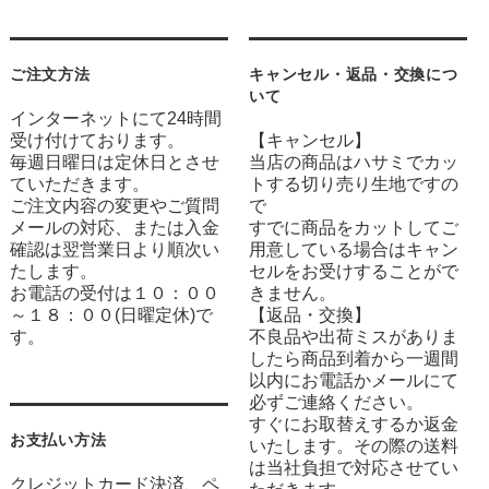
ご注文方法
キャンセル・返品・交換につ
いて
インターネットにて24時間
受け付けております。
【キャンセル】
毎週日曜日は定休日とさせ
当店の商品はハサミでカッ
ていただきます。
トする切り売り生地ですの
ご注文内容の変更やご質問
で
メールの対応、または入金
すでに商品をカットしてご
確認は翌営業日より順次い
用意している場合はキャン
たします。
セルをお受けすることがで
お電話の受付は１０：００
きません。
～１８：００(日曜定休)で
【返品・交換】
す。
不良品や出荷ミスがありま
したら商品到着から一週間
以内にお電話かメールにて
必ずご連絡ください。
すぐにお取替えするか返金
お支払い方法
いたします。その際の送料
は当社負担で対応させてい
クレジットカード決済、ペ