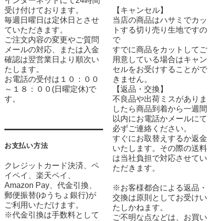
インターネットにて24時間
受け付けております。
【キャンセル】
毎週日曜日は定休日とさせ
当店の商品はハサミでカッ
ていただきます。
トする切り売り生地ですの
ご注文内容の変更やご質問
で
メールの対応、または入金
すでに商品をカットしてご
確認は翌営業日より順次い
用意している場合はキャン
たします。
セルをお受けすることがで
お電話の受付は１０：００
きません。
～１８：００(日曜定休)で
【返品・交換】
す。
不良品や出荷ミスがありま
したら商品到着から一週間
以内にお電話かメールにて
必ずご連絡ください。
すぐにお取替えするか返金
お支払い方法
いたします。その際の送料
は当社負担で対応させてい
クレジットカード決済、ペ
ただきます。
イペイ、楽天ペイ、
Amazon Pay、代金引換、
※お客様都合による返品・
郵便振替(ゆうちょ銀行)が
交換は原則としてお受けい
ご利用いただけます。
たしかねます。
※代金引換は手数料として
ご不明な点などは、お買い