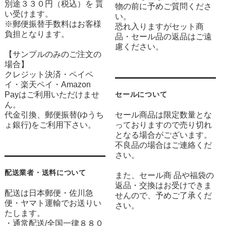
別途３３０円（税込）を 貰
物の前に予めご質問くださ
い受けます。
い。
※郵便振替手数料はお客様
恐れ入りますがセット商
負担となります。
品・セール品の返品はご遠
慮ください。
【サンプルのみのご注文の
場合】
クレジット決済・ペイペ
イ・楽天ペイ・Amazon
Payはご利用いただけませ
セールについて
ん。
代金引換、郵便振替(ゆうち
セール商品は限定数量とな
ょ銀行)をご利用下さい。
っておりますので売り切れ
となる場合がございます。
不良品の場合はご連絡くだ
さい。
配送業者・送料について
また、セール商 品や福袋の
返品・交換はお受けできま
配送は日本郵便・佐川急
せんので、予めご了承くだ
便・ヤマト運輸でお送りい
さい。
たします。
・通常配送/全国一律８８０