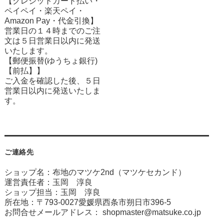
【クレジットカード払い・
ペイペイ・楽天ペイ・
Amazon Pay・
代金引換】
営業日の１４時までのご注
文は５日営業日以内に発送
いたします。
【郵便振替(ゆうちょ銀行)
【前払】】
ご入金を確認した後、５日
営業日以内に発送いたしま
す。
ご連絡先
ショップ名：布地のマツケ2nd（マツケセカンド）
運営責任者：玉岡 淳良
ショップ担当：玉岡 淳良
所在地：〒793-0027愛媛県西条市朔日市396-5
お問合せメールアドレス：
shopmaster@matsuke.co.jp