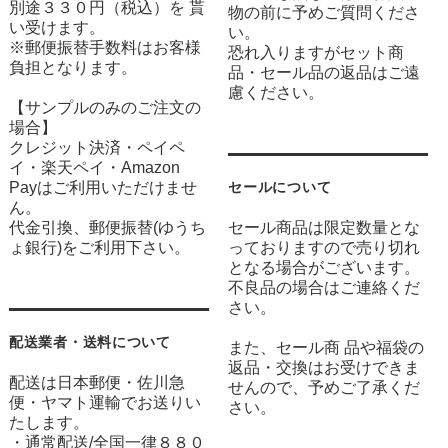
別途３３０円（税込）を 貰
物の前に予めご質問くださ
い受けます。
い。
※郵便振替手数料はお客様
恐れ入りますがセット商
負担となります。
品・セール品の返品はご遠
慮ください。
【サンプルのみのご注文の
場合】
クレジット決済・ペイペ
イ・楽天ペイ・Amazon
Payはご利用いただけませ
セールについて
ん。
代金引換、郵便振替(ゆうち
セール商品は限定数量とな
ょ銀行)をご利用下さい。
っておりますので売り切れ
となる場合がございます。
不良品の場合はご連絡くだ
さい。
配送業者・送料について
また、セール商 品や福袋の
返品・交換はお受けできま
配送は日本郵便・佐川急
せんので、予めご了承くだ
便・ヤマト運輸でお送りい
さい。
たします。
・通常配送/全国一律８８０