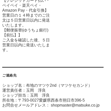
【クレジットカード払い・
ペイペイ・楽天ペイ・
Amazon Pay・
代金引換】
営業日の１４時までのご注
文は５日営業日以内に発送
いたします。
【郵便振替(ゆうちょ銀行)
【前払】】
ご入金を確認した後、５日
営業日以内に発送いたしま
す。
ご連絡先
ショップ名：布地のマツケ2nd（マツケセカンド）
運営責任者：玉岡 淳良
ショップ担当：玉岡 淳良
所在地：〒793-0027愛媛県西条市朔日市396-5
お問合せメールアドレス：
shopmaster@matsuke.co.jp