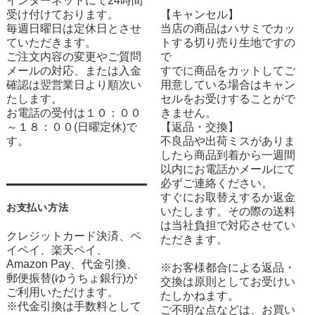
インターネットにて24時間
受け付けております。
【キャンセル】
毎週日曜日は定休日とさせ
当店の商品はハサミでカッ
ていただきます。
トする切り売り生地ですの
ご注文内容の変更やご質問
で
メールの対応、または入金
すでに商品をカットしてご
確認は翌営業日より順次い
用意している場合はキャン
たします。
セルをお受けすることがで
お電話の受付は１０：００
きません。
～１８：００(日曜定休)で
【返品・交換】
す。
不良品や出荷ミスがありま
したら商品到着から一週間
以内にお電話かメールにて
必ずご連絡ください。
すぐにお取替えするか返金
お支払い方法
いたします。その際の送料
は当社負担で対応させてい
クレジットカード決済、ペ
ただきます。
イペイ、楽天ペイ、
Amazon Pay、代金引換、
※お客様都合による返品・
郵便振替(ゆうちょ銀行)が
交換は原則としてお受けい
ご利用いただけます。
たしかねます。
※代金引換は手数料として
ご不明な点などは、お買い