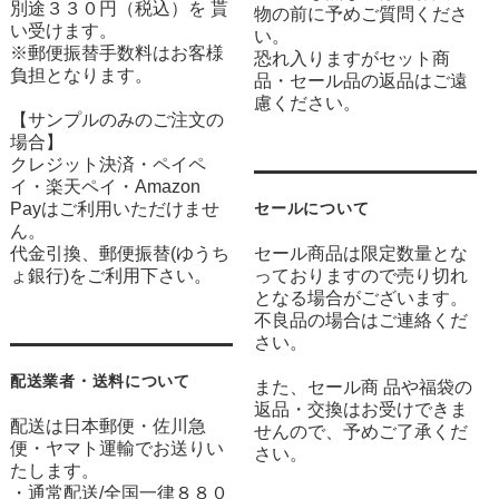
別途３３０円（税込）を 貰
物の前に予めご質問くださ
い受けます。
い。
※郵便振替手数料はお客様
恐れ入りますがセット商
負担となります。
品・セール品の返品はご遠
慮ください。
【サンプルのみのご注文の
場合】
クレジット決済・ペイペ
イ・楽天ペイ・Amazon
Payはご利用いただけませ
セールについて
ん。
代金引換、郵便振替(ゆうち
セール商品は限定数量とな
ょ銀行)をご利用下さい。
っておりますので売り切れ
となる場合がございます。
不良品の場合はご連絡くだ
さい。
配送業者・送料について
また、セール商 品や福袋の
返品・交換はお受けできま
配送は日本郵便・佐川急
せんので、予めご了承くだ
便・ヤマト運輸でお送りい
さい。
たします。
・通常配送/全国一律８８０