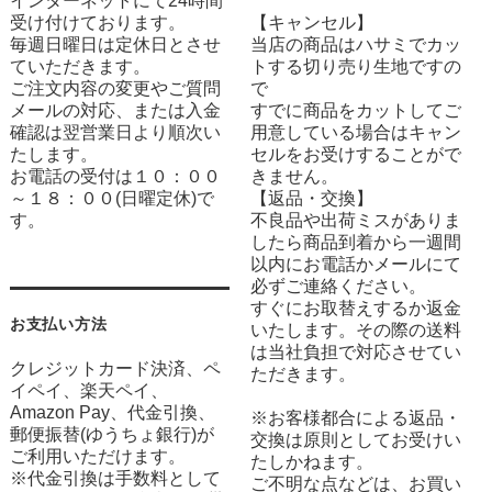
インターネットにて24時間
受け付けております。
【キャンセル】
毎週日曜日は定休日とさせ
当店の商品はハサミでカッ
ていただきます。
トする切り売り生地ですの
ご注文内容の変更やご質問
で
メールの対応、または入金
すでに商品をカットしてご
確認は翌営業日より順次い
用意している場合はキャン
たします。
セルをお受けすることがで
お電話の受付は１０：００
きません。
～１８：００(日曜定休)で
【返品・交換】
す。
不良品や出荷ミスがありま
したら商品到着から一週間
以内にお電話かメールにて
必ずご連絡ください。
すぐにお取替えするか返金
お支払い方法
いたします。その際の送料
は当社負担で対応させてい
クレジットカード決済、ペ
ただきます。
イペイ、楽天ペイ、
Amazon Pay、代金引換、
※お客様都合による返品・
郵便振替(ゆうちょ銀行)が
交換は原則としてお受けい
ご利用いただけます。
たしかねます。
※代金引換は手数料として
ご不明な点などは、お買い