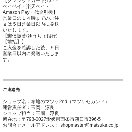
【クレジットカード払い・
ペイペイ・楽天ペイ・
Amazon Pay・
代金引換】
営業日の１４時までのご注
文は５日営業日以内に発送
いたします。
【郵便振替(ゆうちょ銀行)
【前払】】
ご入金を確認した後、５日
営業日以内に発送いたしま
す。
ご連絡先
ショップ名：布地のマツケ2nd（マツケセカンド）
運営責任者：玉岡 淳良
ショップ担当：玉岡 淳良
所在地：〒793-0027愛媛県西条市朔日市396-5
お問合せメールアドレス：
shopmaster@matsuke.co.jp