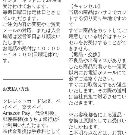
インターネットにて24時間
受け付けております。
【キャンセル】
毎週日曜日は定休日とさせ
当店の商品はハサミでカッ
ていただきます。
トする切り売り生地ですの
ご注文内容の変更やご質問
で
メールの対応、または入金
すでに商品をカットしてご
確認は翌営業日より順次い
用意している場合はキャン
たします。
セルをお受けすることがで
お電話の受付は１０：００
きません。
～１８：００(日曜定休)で
【返品・交換】
す。
不良品や出荷ミスがありま
したら商品到着から一週間
以内にお電話かメールにて
必ずご連絡ください。
すぐにお取替えするか返金
お支払い方法
いたします。その際の送料
は当社負担で対応させてい
クレジットカード決済、ペ
ただきます。
イペイ、楽天ペイ、
Amazon Pay、代金引換、
※お客様都合による返品・
郵便振替(ゆうちょ銀行)が
交換は原則としてお受けい
ご利用いただけます。
たしかねます。
※代金引換は手数料として
ご不明な点などは、お買い