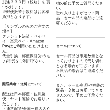
別途３３０円（税込）を 貰
物の前に予めご質問くださ
い受けます。
い。
※郵便振替手数料はお客様
恐れ入りますがセット商
負担となります。
品・セール品の返品はご遠
慮ください。
【サンプルのみのご注文の
場合】
クレジット決済・ペイペ
イ・楽天ペイ・Amazon
Payはご利用いただけませ
セールについて
ん。
代金引換、郵便振替(ゆうち
セール商品は限定数量とな
ょ銀行)をご利用下さい。
っておりますので売り切れ
となる場合がございます。
不良品の場合はご連絡くだ
さい。
配送業者・送料について
また、セール商 品や福袋の
返品・交換はお受けできま
配送は日本郵便・佐川急
せんので、予めご了承くだ
便・ヤマト運輸でお送りい
さい。
たします。
・通常配送/全国一律８８０