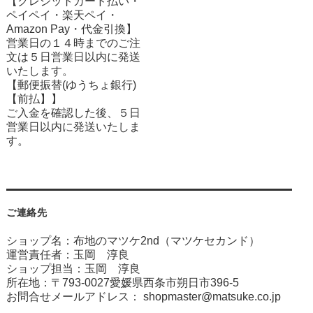
【クレジットカード払い・
ペイペイ・楽天ペイ・
Amazon Pay・
代金引換】
営業日の１４時までのご注
文は５日営業日以内に発送
いたします。
【郵便振替(ゆうちょ銀行)
【前払】】
ご入金を確認した後、５日
営業日以内に発送いたしま
す。
ご連絡先
ショップ名：布地のマツケ2nd（マツケセカンド）
運営責任者：玉岡 淳良
ショップ担当：玉岡 淳良
所在地：〒793-0027愛媛県西条市朔日市396-5
お問合せメールアドレス：
shopmaster@matsuke.co.jp