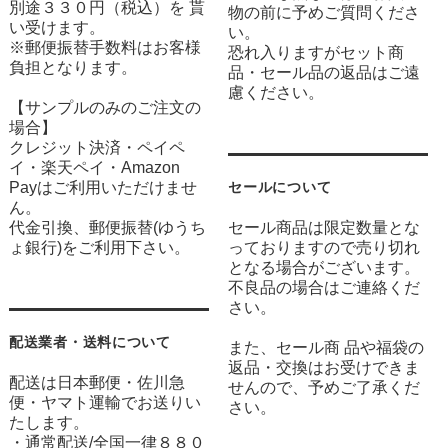
別途３３０円（税込）を 貰
物の前に予めご質問くださ
い受けます。
い。
※郵便振替手数料はお客様
恐れ入りますがセット商
負担となります。
品・セール品の返品はご遠
慮ください。
【サンプルのみのご注文の
場合】
クレジット決済・ペイペ
イ・楽天ペイ・Amazon
Payはご利用いただけませ
セールについて
ん。
代金引換、郵便振替(ゆうち
セール商品は限定数量とな
ょ銀行)をご利用下さい。
っておりますので売り切れ
となる場合がございます。
不良品の場合はご連絡くだ
さい。
配送業者・送料について
また、セール商 品や福袋の
返品・交換はお受けできま
配送は日本郵便・佐川急
せんので、予めご了承くだ
便・ヤマト運輸でお送りい
さい。
たします。
・通常配送/全国一律８８０