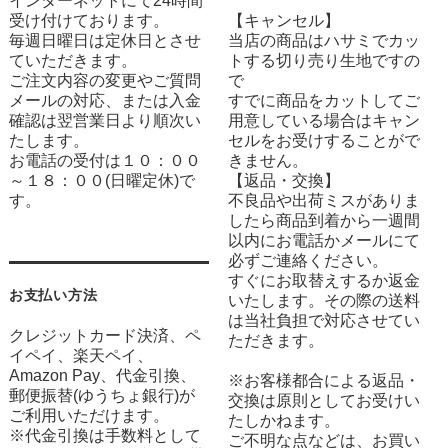
インターネットにて24時間
受け付けております。
【キャンセル】
毎週日曜日は定休日とさせ
当店の商品はハサミでカッ
ていただきます。
トする切り売り生地ですの
ご注文内容の変更やご質問
で
メールの対応、または入金
すでに商品をカットしてご
確認は翌営業日より順次い
用意している場合はキャン
たします。
セルをお受けすることがで
お電話の受付は１０：００
きません。
～１８：００(日曜定休)で
【返品・交換】
す。
不良品や出荷ミスがありま
したら商品到着から一週間
以内にお電話かメールにて
必ずご連絡ください。
すぐにお取替えするか返金
お支払い方法
いたします。その際の送料
は当社負担で対応させてい
クレジットカード決済、ペ
ただきます。
イペイ、楽天ペイ、
Amazon Pay、代金引換、
※お客様都合による返品・
郵便振替(ゆうちょ銀行)が
交換は原則としてお受けい
ご利用いただけます。
たしかねます。
※代金引換は手数料として
ご不明な点などは、お買い