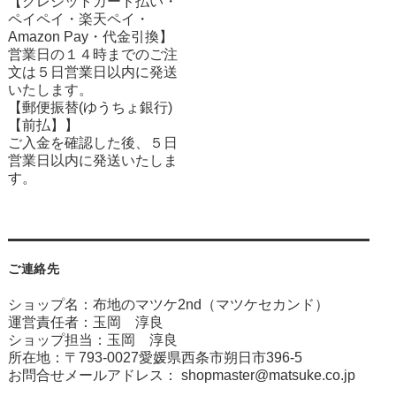
【クレジットカード払い・
ペイペイ・楽天ペイ・
Amazon Pay・
代金引換】
営業日の１４時までのご注
文は５日営業日以内に発送
いたします。
【郵便振替(ゆうちょ銀行)
【前払】】
ご入金を確認した後、５日
営業日以内に発送いたしま
す。
ご連絡先
ショップ名：布地のマツケ2nd（マツケセカンド）
運営責任者：玉岡 淳良
ショップ担当：玉岡 淳良
所在地：〒793-0027愛媛県西条市朔日市396-5
お問合せメールアドレス：
shopmaster@matsuke.co.jp