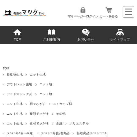
マイページへログイン
カートをみる
TOP
ご利用案内
お問い合せ
サイトマップ
TOP
春夏物生地
ニット生地
アウトレット生地
ニット地
デッドストック反
ニット地
ニット生地
柄でさがす
ストライプ柄
ニット生地
種類でさがす
その他
ニット生地
素材でさがす
合繊
ポリエステル
[2026年1月～6月]
[2026/3月]新着商品
新着商品[2026/3/31]