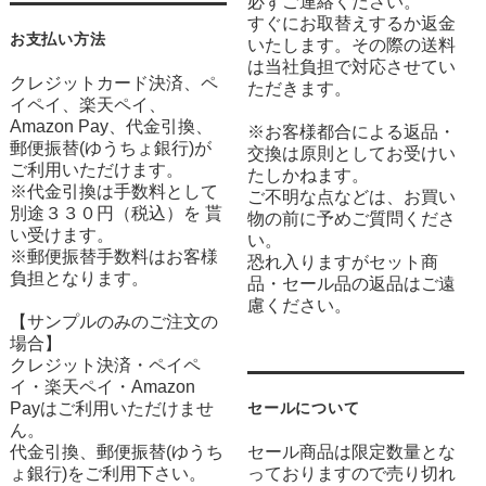
必ずご連絡ください。
すぐにお取替えするか返金
お支払い方法
いたします。その際の送料
は当社負担で対応させてい
クレジットカード決済、ペ
ただきます。
イペイ、楽天ペイ、
Amazon Pay、代金引換、
※お客様都合による返品・
郵便振替(ゆうちょ銀行)が
交換は原則としてお受けい
ご利用いただけます。
たしかねます。
※代金引換は手数料として
ご不明な点などは、お買い
別途３３０円（税込）を 貰
物の前に予めご質問くださ
い受けます。
い。
※郵便振替手数料はお客様
恐れ入りますがセット商
負担となります。
品・セール品の返品はご遠
慮ください。
【サンプルのみのご注文の
場合】
クレジット決済・ペイペ
イ・楽天ペイ・Amazon
Payはご利用いただけませ
セールについて
ん。
代金引換、郵便振替(ゆうち
セール商品は限定数量とな
ょ銀行)をご利用下さい。
っておりますので売り切れ