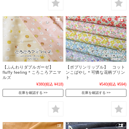
【ふんわりダブルガーゼ】
【ポプリンリップル】 コット
fluffy feeling＊ころころアニマ
ンこばやし＊可憐な花柄プリン
ルズ
ト
¥380
(税込 ¥418)
¥540
(税込 ¥594)
在庫を確認する
在庫を確認する