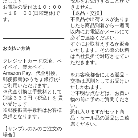
たします。
セルをお受けすることがで
お電話の受付は１０：００
きません。
～１８：００(日曜定休)で
【返品・交換】
す。
不良品や出荷ミスがありま
したら商品到着から一週間
以内にお電話かメールにて
必ずご連絡ください。
すぐにお取替えするか返金
お支払い方法
いたします。その際の送料
は当社負担で対応させてい
クレジットカード決済、ペ
ただきます。
イペイ、楽天ペイ、
Amazon Pay、代金引換、
※お客様都合による返品・
郵便振替(ゆうちょ銀行)が
交換は原則としてお受けい
ご利用いただけます。
たしかねます。
※代金引換は手数料として
ご不明な点などは、お買い
別途３３０円（税込）を 貰
物の前に予めご質問くださ
い受けます。
い。
※郵便振替手数料はお客様
恐れ入りますがセット商
負担となります。
品・セール品の返品はご遠
慮ください。
【サンプルのみのご注文の
場合】