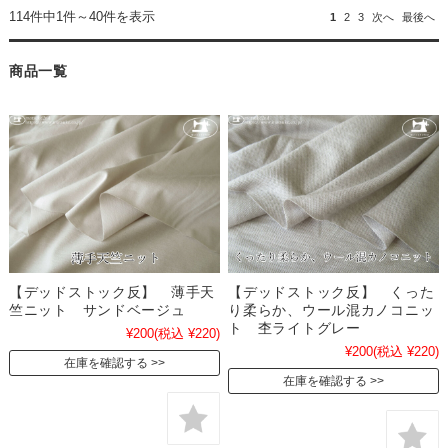
114件中1件～40件を表示
1
2
3
次へ
最後へ
商品一覧
【デッドストック反】 薄手天
【デッドストック反】 くった
竺ニット サンドベージュ
り柔らか、ウール混カノコニッ
ト 杢ライトグレー
¥200
(税込 ¥220)
¥200
(税込 ¥220)
在庫を確認する
在庫を確認する