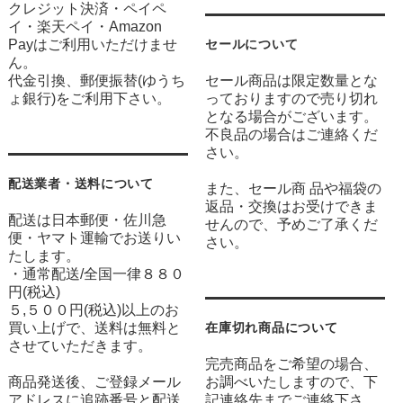
クレジット決済・ペイペ
イ・楽天ペイ・Amazon
Payはご利用いただけませ
セールについて
ん。
代金引換、郵便振替(ゆうち
セール商品は限定数量とな
ょ銀行)をご利用下さい。
っておりますので売り切れ
となる場合がございます。
不良品の場合はご連絡くだ
さい。
配送業者・送料について
また、セール商 品や福袋の
返品・交換はお受けできま
配送は日本郵便・佐川急
せんので、予めご了承くだ
便・ヤマト運輸でお送りい
さい。
たします。
・通常配送/全国一律８８０
円(税込)
５,５００円(税込)以上のお
買い上げで、送料は無料と
在庫切れ商品について
させていただきます。
完売商品をご希望の場合、
商品発送後、ご登録メール
お調べいたしますので、下
アドレスに追跡番号と配送
記連絡先までご連絡下さ