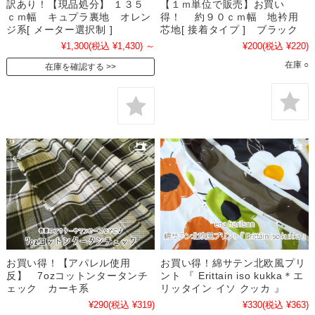
訳あり！【現品処分】 １３５
【１ｍ単位で販売】お買い
ｃｍ幅 キュプラ裏地 オレン
得！ 約９０ｃｍ幅 地衿用
ジ系[ メーター選択制 ]
芯地[ 接着タイプ ] ブラック
¥1,300
(税込 ¥1,430)
～
¥200
(税込 ¥220)
在庫 ○
在庫を確認する
お買い得！【アパレル使用
お買い得！綿サテン北欧風プリ
反】 7ozコットンタータンチ
ント 『 Erittain iso kukka＊エ
ェック カーキ系
リッタイン イソ クッカ 』
¥290
(税込 ¥319)
¥330
(税込 ¥363)