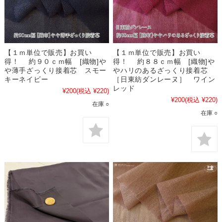
【１ｍ単位で販売】お買い
【１ｍ単位で販売】お買い
得！ 約９０ｃｍ幅 [織物]や
得！ 約８８ｃｍ幅 [織物]や
や薄手ざっくり接着芯 スモー
やハリのあるざっくり接着芯
キーネイビー
［日東紡ダンレーヌ］ ワイン
レッド
¥200
(税込 ¥220)
¥200
(税込 ¥220)
在庫 ○
在庫 ○