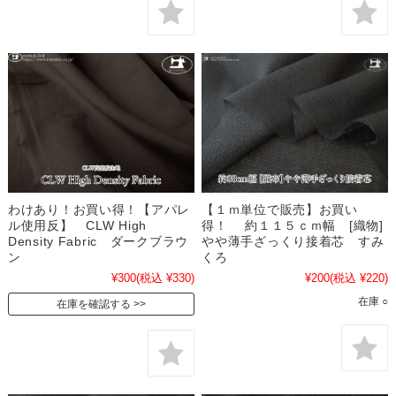
わけあり！お買い得！【アパレ
【１ｍ単位で販売】お買い
ル使用反】 CLW High
得！ 約１１５ｃｍ幅 [織物]
Density Fabric ダークブラウ
やや薄手ざっくり接着芯 すみ
ン
くろ
¥300
(税込 ¥330)
¥200
(税込 ¥220)
在庫 ○
在庫を確認する