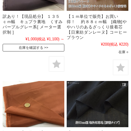
訳あり！【現品処分】 １３５
【１ｍ単位で販売】お買い
ｃｍ幅 キュプラ裏地 くすみ
得！ 約８８ｃｍ幅 [織物]や
パープルグレー系[ メーター選
やハリのあるざっくり接着芯
択制 ]
【日東紡ダンレーヌ】コーヒー
ブラウン
¥1,000
(税込 ¥1,100)
～
¥200
(税込 ¥220)
在庫を確認する
在庫 ○