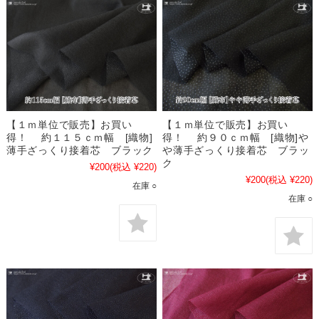
【１ｍ単位で販売】お買い
【１ｍ単位で販売】お買い
得！ 約１１５ｃｍ幅 [織物]
得！ 約９０ｃｍ幅 [織物]や
薄手ざっくり接着芯 ブラック
や薄手ざっくり接着芯 ブラッ
ク
¥200
(税込 ¥220)
¥200
(税込 ¥220)
在庫 ○
在庫 ○