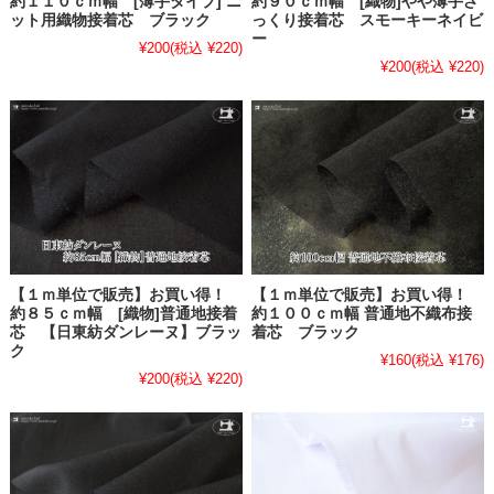
約１１０ｃｍ幅 [薄手タイプ] ニ
約９０ｃｍ幅 [織物]やや薄手ざ
ット用織物接着芯 ブラック
っくり接着芯 スモーキーネイビ
ー
¥200
(税込 ¥220)
¥200
(税込 ¥220)
【１ｍ単位で販売】お買い得！
【１ｍ単位で販売】お買い得！
約８５ｃｍ幅 [織物]普通地接着
約１００ｃｍ幅 普通地不織布接
芯 【日東紡ダンレーヌ】ブラッ
着芯 ブラック
ク
¥160
(税込 ¥176)
¥200
(税込 ¥220)