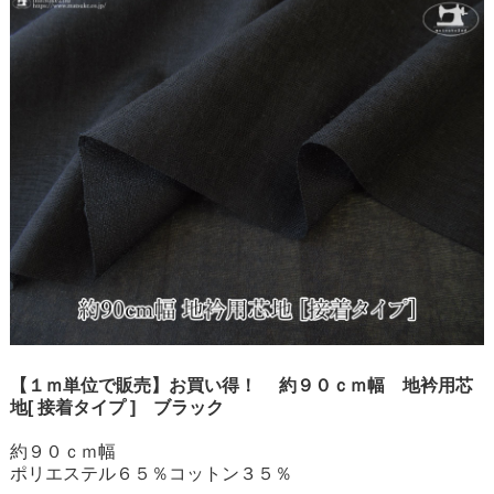
【１ｍ単位で販売】お買い得！ 約９０ｃｍ幅 地衿用芯
地[ 接着タイプ ] ブラック
約９０ｃｍ幅
ポリエステル６５％コットン３５％