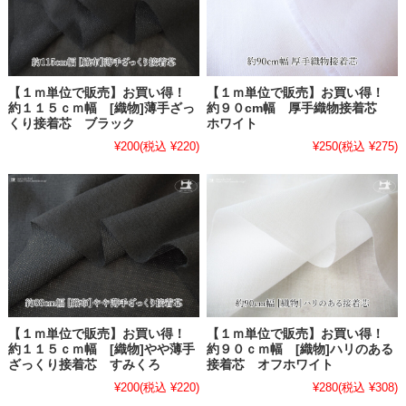
【１ｍ単位で販売】お買い得！
【１ｍ単位で販売】お買い得！
約１１５ｃｍ幅 [織物]薄手ざっ
約９０cm幅 厚手織物接着芯
くり接着芯 ブラック
ホワイト
¥200
(税込 ¥220)
¥250
(税込 ¥275)
【１ｍ単位で販売】お買い得！
【１ｍ単位で販売】お買い得！
約１１５ｃｍ幅 [織物]やや薄手
約９０ｃｍ幅 [織物]ハリのある
ざっくり接着芯 すみくろ
接着芯 オフホワイト
¥200
(税込 ¥220)
¥280
(税込 ¥308)