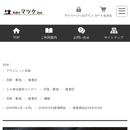
マイページへログイン
カートをみる
TOP
ご利用案内
お問い合せ
サイトマップ
TOP
アウトレット生地
芯材・裏地
接着芯
１ｍ単位販売コーナー
芯地・裏地
接着芯
芯材・裏地
接着芯
織物
[2026年1月～6月]
[2026/3月]新着商品
新着商品[2026/3/20]