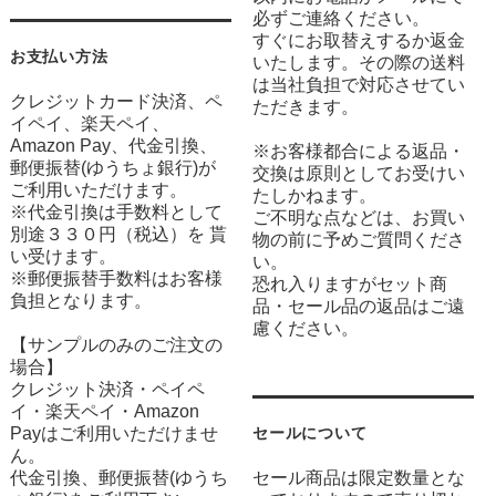
必ずご連絡ください。
すぐにお取替えするか返金
お支払い方法
いたします。その際の送料
は当社負担で対応させてい
クレジットカード決済、ペ
ただきます。
イペイ、楽天ペイ、
Amazon Pay、代金引換、
※お客様都合による返品・
郵便振替(ゆうちょ銀行)が
交換は原則としてお受けい
ご利用いただけます。
たしかねます。
※代金引換は手数料として
ご不明な点などは、お買い
別途３３０円（税込）を 貰
物の前に予めご質問くださ
い受けます。
い。
※郵便振替手数料はお客様
恐れ入りますがセット商
負担となります。
品・セール品の返品はご遠
慮ください。
【サンプルのみのご注文の
場合】
クレジット決済・ペイペ
イ・楽天ペイ・Amazon
Payはご利用いただけませ
セールについて
ん。
代金引換、郵便振替(ゆうち
セール商品は限定数量とな