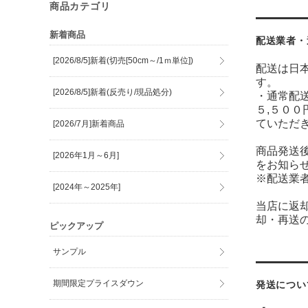
商品カテゴリ
新着商品
配送業者・
[2026/8/5]新着(切売[50cm～/1ｍ単位])
配送は日
す。
[2026/8/5]新着(反売り/現品処分)
・通常配送
５,５００
ていただ
[2026/7月]新着商品
商品発送
[2026年1月～6月]
をお知ら
※配送業
[2024年～2025年]
当店に返
却・再送
ピックアップ
サンプル
期間限定プライスダウン
発送につい