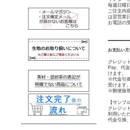
毎週日曜
ご注文内
は翌営業
お電話の受
お支払い方
クレジット
Pay、代
けます。
※代金引
受けます
※郵便振
【サンプ
クレジット
利用いた
代金引換、