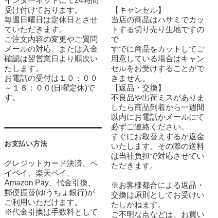
インターネットにて24時間
受け付けております。
【キャンセル】
毎週日曜日は定休日とさせ
当店の商品はハサミでカッ
ていただきます。
トする切り売り生地ですの
ご注文内容の変更やご質問
で
メールの対応、または入金
すでに商品をカットしてご
確認は翌営業日より順次い
用意している場合はキャン
たします。
セルをお受けすることがで
お電話の受付は１０：００
きません。
～１８：００(日曜定休)で
【返品・交換】
す。
不良品や出荷ミスがありま
したら商品到着から一週間
以内にお電話かメールにて
必ずご連絡ください。
すぐにお取替えするか返金
お支払い方法
いたします。その際の送料
は当社負担で対応させてい
クレジットカード決済、ペ
ただきます。
イペイ、楽天ペイ、
Amazon Pay、代金引換、
※お客様都合による返品・
郵便振替(ゆうちょ銀行)が
交換は原則としてお受けい
ご利用いただけます。
たしかねます。
※代金引換は手数料として
ご不明な点などは、お買い