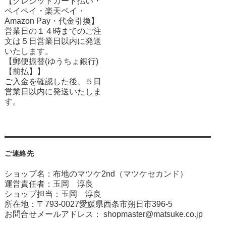
【クレジットカード払い・
ペイペイ・楽天ペイ・
Amazon Pay・
代金引換】
営業日の１４時までのご注
文は５日営業日以内に発送
いたします。
【郵便振替(ゆうちょ銀行)
【前払】】
ご入金を確認した後、５日
営業日以内に発送いたしま
す。
ご連絡先
ショップ名：布地のマツケ2nd（マツケセカンド）
運営責任者：玉岡 淳良
ショップ担当：玉岡 淳良
所在地：〒793-0027愛媛県西条市朔日市396-5
お問合せメールアドレス：
shopmaster@matsuke.co.jp