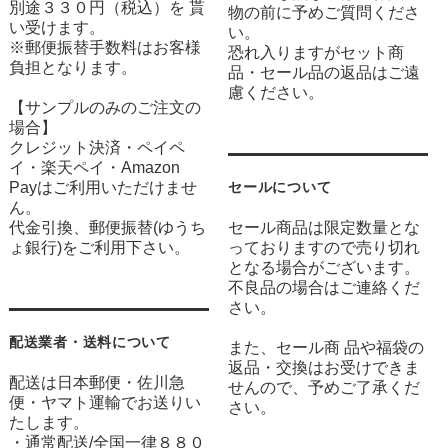
別途３３０円（税込）を 貰
物の前に予めご質問くださ
い受けます。
い。
※郵便振替手数料はお客様
恐れ入りますがセット商
負担となります。
品・セール品の返品はご遠
慮ください。
【サンプルのみのご注文の
場合】
クレジット決済・ペイペ
イ・楽天ペイ・Amazon
Payはご利用いただけませ
セールについて
ん。
代金引換、郵便振替(ゆうち
セール商品は限定数量とな
ょ銀行)をご利用下さい。
っておりますので売り切れ
となる場合がございます。
不良品の場合はご連絡くだ
さい。
配送業者・送料について
また、セール商 品や福袋の
返品・交換はお受けできま
配送は日本郵便・佐川急
せんので、予めご了承くだ
便・ヤマト運輸でお送りい
さい。
たします。
・通常配送/全国一律８８０