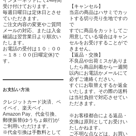
インターネットにて24時間
受け付けております。
【キャンセル】
毎週日曜日は定休日とさせ
当店の商品はハサミでカッ
ていただきます。
トする切り売り生地ですの
ご注文内容の変更やご質問
で
メールの対応、または入金
すでに商品をカットしてご
確認は翌営業日より順次い
用意している場合はキャン
たします。
セルをお受けすることがで
お電話の受付は１０：００
きません。
～１８：００(日曜定休)で
【返品・交換】
す。
不良品や出荷ミスがありま
したら商品到着から一週間
以内にお電話かメールにて
必ずご連絡ください。
すぐにお取替えするか返金
お支払い方法
いたします。その際の送料
は当社負担で対応させてい
クレジットカード決済、ペ
ただきます。
イペイ、楽天ペイ、
Amazon Pay、代金引換、
※お客様都合による返品・
郵便振替(ゆうちょ銀行)が
交換は原則としてお受けい
ご利用いただけます。
たしかねます。
※代金引換は手数料として
ご不明な点などは、お買い