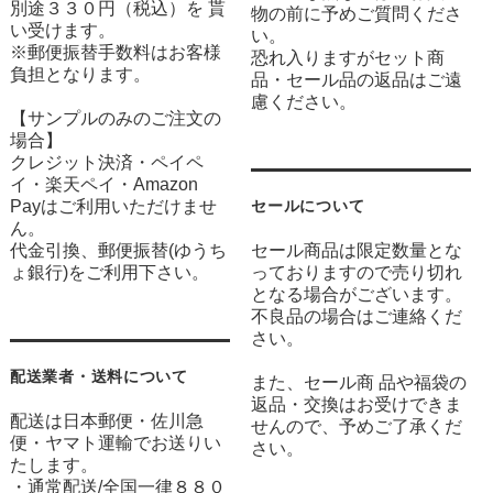
別途３３０円（税込）を 貰
物の前に予めご質問くださ
い受けます。
い。
※郵便振替手数料はお客様
恐れ入りますがセット商
負担となります。
品・セール品の返品はご遠
慮ください。
【サンプルのみのご注文の
場合】
クレジット決済・ペイペ
イ・楽天ペイ・Amazon
Payはご利用いただけませ
セールについて
ん。
代金引換、郵便振替(ゆうち
セール商品は限定数量とな
ょ銀行)をご利用下さい。
っておりますので売り切れ
となる場合がございます。
不良品の場合はご連絡くだ
さい。
配送業者・送料について
また、セール商 品や福袋の
返品・交換はお受けできま
配送は日本郵便・佐川急
せんので、予めご了承くだ
便・ヤマト運輸でお送りい
さい。
たします。
・通常配送/全国一律８８０