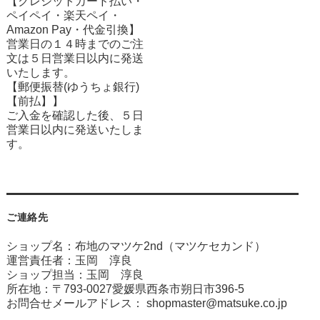
【クレジットカード払い・
ペイペイ・楽天ペイ・
Amazon Pay・
代金引換】
営業日の１４時までのご注
文は５日営業日以内に発送
いたします。
【郵便振替(ゆうちょ銀行)
【前払】】
ご入金を確認した後、５日
営業日以内に発送いたしま
す。
ご連絡先
ショップ名：布地のマツケ2nd（マツケセカンド）
運営責任者：玉岡 淳良
ショップ担当：玉岡 淳良
所在地：〒793-0027愛媛県西条市朔日市396-5
お問合せメールアドレス：
shopmaster@matsuke.co.jp