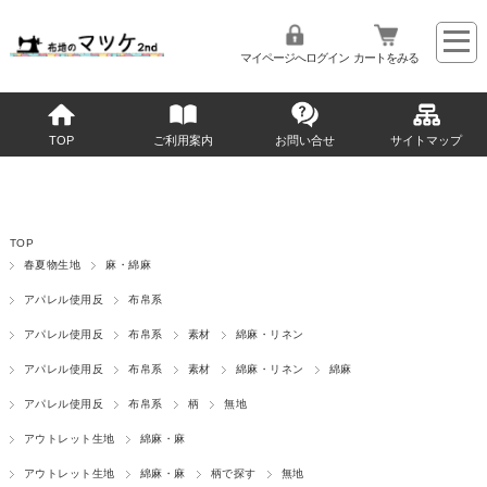
マイページへログイン
カートをみる
TOP
ご利用案内
お問い合せ
サイトマップ
TOP
春夏物生地
麻・綿麻
アパレル使用反
布帛系
アパレル使用反
布帛系
素材
綿麻・リネン
アパレル使用反
布帛系
素材
綿麻・リネン
綿麻
アパレル使用反
布帛系
柄
無地
アウトレット生地
綿麻・麻
アウトレット生地
綿麻・麻
柄で探す
無地