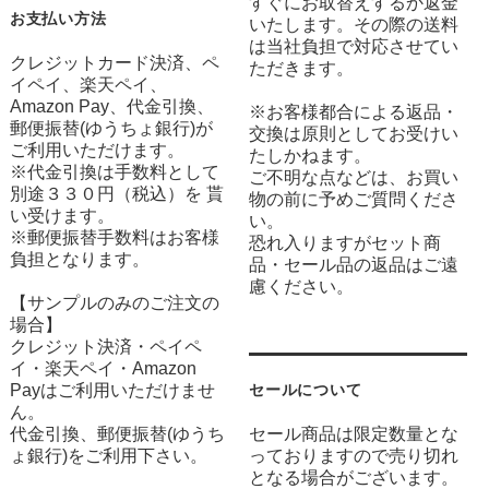
すぐにお取替えするか返金
お支払い方法
いたします。その際の送料
は当社負担で対応させてい
クレジットカード決済、ペ
ただきます。
イペイ、楽天ペイ、
Amazon Pay、代金引換、
※お客様都合による返品・
郵便振替(ゆうちょ銀行)が
交換は原則としてお受けい
ご利用いただけます。
たしかねます。
※代金引換は手数料として
ご不明な点などは、お買い
別途３３０円（税込）を 貰
物の前に予めご質問くださ
い受けます。
い。
※郵便振替手数料はお客様
恐れ入りますがセット商
負担となります。
品・セール品の返品はご遠
慮ください。
【サンプルのみのご注文の
場合】
クレジット決済・ペイペ
イ・楽天ペイ・Amazon
Payはご利用いただけませ
セールについて
ん。
代金引換、郵便振替(ゆうち
セール商品は限定数量とな
ょ銀行)をご利用下さい。
っておりますので売り切れ
となる場合がございます。