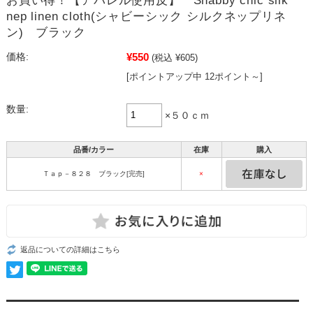
お買い得！【アパレル使用反】 Shabby chic silk
nep linen cloth(シャビーシック シルクネップリネ
ン) ブラック
¥550
価格:
(税込 ¥605)
[ポイントアップ中 12ポイント～]
数量:
×５０ｃｍ
品番/カラー
在庫
購入
Ｔａｐ－８２８ ブラック[完売]
×
返品についての詳細はこちら