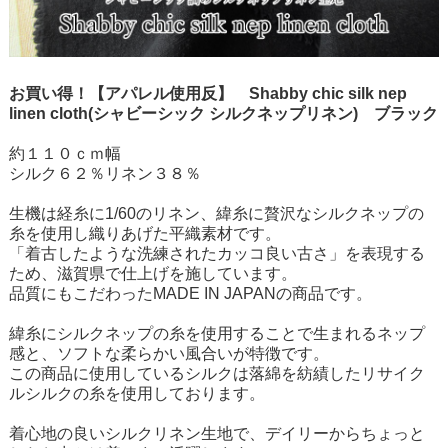
お買い得！【アパレル使用反】 Shabby chic silk nep
linen cloth(シャビーシック シルクネップリネン) ブラック
約１１０ｃｍ幅
シルク６２％リネン３８％
生機は経糸に1/60のリネン、緯糸に贅沢なシルクネップの
糸を使用し織りあげた平織素材です。
「着古したような洗練されたカッコ良い古さ」を表現する
ため、滋賀県で仕上げを施しています。
品質にもこだわったMADE IN JAPANの商品です。
緯糸にシルクネップの糸を使用することで生まれるネップ
感と、ソフトな柔らかい風合いが特徴です。
この商品に使用しているシルクは落綿を紡績したリサイク
ルシルクの糸を使用しております。
着心地の良いシルクリネン生地で、デイリーからちょっと