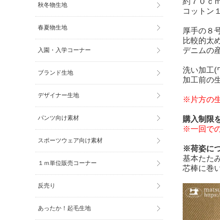
約７０ｃ
秋冬物生地
コットン
春夏物生地
厚手の８
比較的太
デニムの
入園・入学コーナー
洗い加工
ブランド生地
加工前の
デザイナー生地
※片方の生
パンツ向け素材
購入制限
※一回で
スポーツウェア向け素材
※荷姿に
基本たた
１ｍ単位販売コーナー
芯棒に巻
反売り
あったか！起毛生地