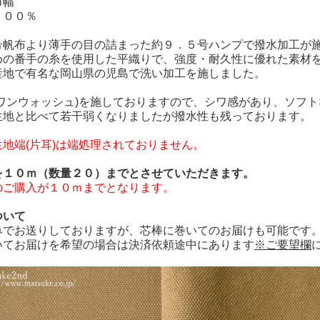
ｍ幅
１００％
号帆布より薄手の目の詰まった約９．５号ハンプで撥水加工が
めの番手の糸を使用した平織りで、強度・耐久性に優れた素材
産地で有名な岡山県の児島で洗い加工を施しました。
(ワンウォッシュ)を施しておりますので、シワ感があり、ソフ
生地と比べて若干弱くなりましたが撥水性も残っております。
地端(片耳)は端処理されておりません。
を１０ｍ（数量２０）までとさせていただきます。
のご購入が１０ｍまでとなります。
ついて
みでお送りしておりますが、芯棒に巻いてのお届けも可能です
いてお届けを希望の場合は決済依頼途中にあります
※ご要望欄