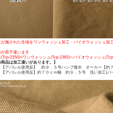
工が施された生地をワンウォッシュ加工・バイオウォッシュ加
淡が若干違います
Tcp-2350)>ワンウォッシュ(Tcp-2365)≒バイオウォッシュ(Tcp
の商品は加工違いがあります。】
！【アパレル使用反】 約９．５号ハンプ撥水 オーカー【約
！【アパレル使用反】約７０ｃｍ幅 約９．５号 洗い加工(バ