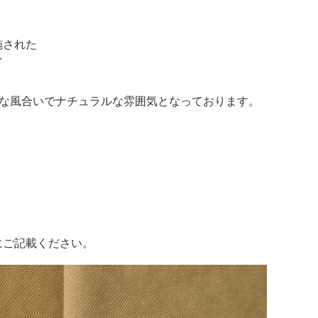
施された
を
トな風合いでナチュラルな雰囲気となっております。
。
にご記載ください。