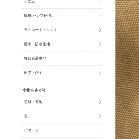
デニム
帆布(ハンプ)生地
ラミネート・キルト
撥水・防水生地
舞台衣装生地
柄でさがす
小物をさがす
芯材・裏地
糸
パターン