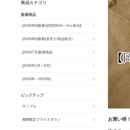
商品カテゴリ
新着商品
[2026/8/5]新着(切売[50cm～/1ｍ単位])
[2026/8/5]新着(反売り/現品処分)
[2026/7月]新着商品
[2026年1月～6月]
[2024年～2025年]
ピックアップ
サンプル
お買い得
期間限定プライスダウン