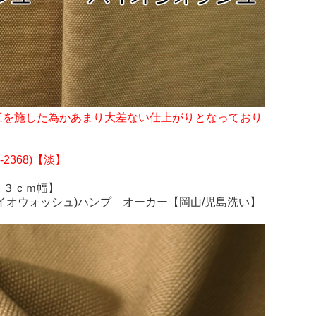
工を施した為かあまり大差ない仕上がりとなっており
-2368)【淡】
７３ｃｍ幅】
イオウォッシュ)ハンプ オーカー【岡山/児島洗い】