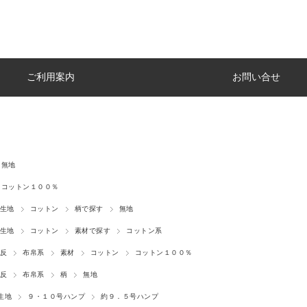
ご利用案内
お問い合せ
無地
コットン１００％
生地
コットン
柄で探す
無地
生地
コットン
素材で探す
コットン系
反
布帛系
素材
コットン
コットン１００％
反
布帛系
柄
無地
生地
９・１０号ハンプ
約９．５号ハンプ