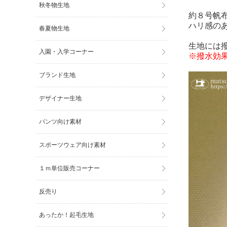
秋冬物生地
約８号帆
ハリ感の
春夏物生地
生地には
入園・入学コーナー
※撥水効
ブランド生地
デザイナー生地
パンツ向け素材
スポーツウェア向け素材
１ｍ単位販売コーナー
反売り
あったか！起毛生地