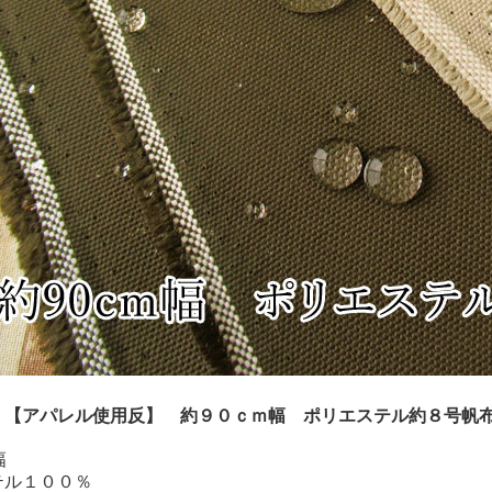
！【アパレル使用反】 約９０ｃｍ幅 ポリエステル約８号帆布
幅
テル１００％