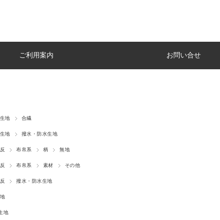
ご利用案内
お問い合せ
生地
合繊
生地
撥水・防水生地
反
布帛系
柄
無地
反
布帛系
素材
その他
反
撥水・防水生地
地
生地