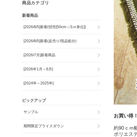
商品カテゴリ
新着商品
[2026/8/5]新着(切売[50cm～/1ｍ単位])
[2026/8/5]新着(反売り/現品処分)
[2026/7月]新着商品
[2026年1月～6月]
[2024年～2025年]
ピックアップ
サンプル
お買い得
期間限定プライスダウン
約90ｃｍ
ポリエス