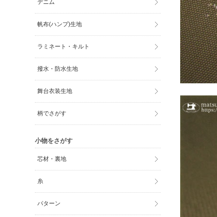
デニム
帆布(ハンプ)生地
ラミネート・キルト
撥水・防水生地
舞台衣装生地
柄でさがす
小物をさがす
芯材・裏地
糸
パターン