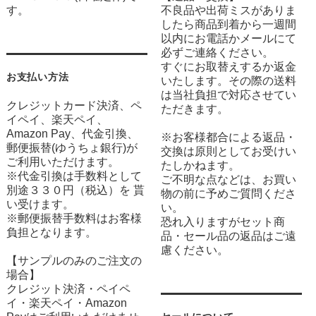
す。
不良品や出荷ミスがありま
したら商品到着から一週間
以内にお電話かメールにて
必ずご連絡ください。
すぐにお取替えするか返金
お支払い方法
いたします。その際の送料
は当社負担で対応させてい
クレジットカード決済、ペ
ただきます。
イペイ、楽天ペイ、
Amazon Pay、代金引換、
※お客様都合による返品・
郵便振替(ゆうちょ銀行)が
交換は原則としてお受けい
ご利用いただけます。
たしかねます。
※代金引換は手数料として
ご不明な点などは、お買い
別途３３０円（税込）を 貰
物の前に予めご質問くださ
い受けます。
い。
※郵便振替手数料はお客様
恐れ入りますがセット商
負担となります。
品・セール品の返品はご遠
慮ください。
【サンプルのみのご注文の
場合】
クレジット決済・ペイペ
イ・楽天ペイ・Amazon