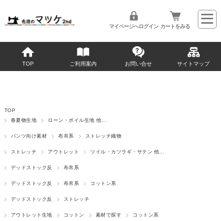
マイページへログイン
カートをみる
TOP
ご利用案内
お問い合せ
サイトマップ
TOP
春夏物生地
ローン・ボイル生地 他...
パンツ向け素材
布帛系
ストレッチ織物
ストレッチ
アウトレット
ツイル・カツラギ・サテン 他...
デッドストック反
布帛系
デッドストック反
布帛系
コットン系
デッドストック反
ストレッチ
アウトレット生地
コットン
素材で探す
コットン系