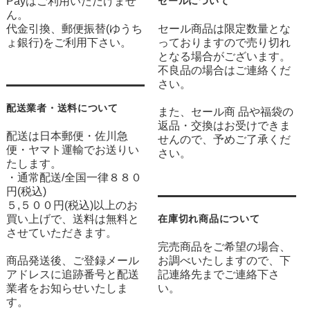
Payはご利用いただけませ
セールについて
ん。
代金引換、郵便振替(ゆうち
セール商品は限定数量とな
ょ銀行)をご利用下さい。
っておりますので売り切れ
となる場合がございます。
不良品の場合はご連絡くだ
さい。
配送業者・送料について
また、セール商 品や福袋の
返品・交換はお受けできま
配送は日本郵便・佐川急
せんので、予めご了承くだ
便・ヤマト運輸でお送りい
さい。
たします。
・通常配送/全国一律８８０
円(税込)
５,５００円(税込)以上のお
買い上げで、送料は無料と
在庫切れ商品について
させていただきます。
完売商品をご希望の場合、
商品発送後、ご登録メール
お調べいたしますので、下
アドレスに追跡番号と配送
記連絡先までご連絡下さ
業者をお知らせいたしま
い。
す。